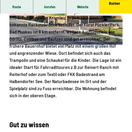
Buchen
Route
Anrufen
Website
Unsere Unterkünfte befinden sich in in direkter Nähe des
Rhododendronparks Kromlau, in dem sich auch die
© Zimmervermietung Lehmann |
CC-BY-SA
© Zimmervermietung Lehmann |
CC-BY-SA
bekannte Rackotzbrücke befindet. Der Fürst Pückler Park
Bad Muskau ist 8 km entfernt, weitere Ausflugsziele wie
Görlitz, Cottbus und Bautzen sind gut erreichbar. Der
frühere Bauernhof bietet viel Platz mit einem großen Hof
© Zimmervermietung Lehmann |
CC-BY-SA
und angrenzender Wiese. Dort befindet sich auch das
Trampolin und eine Schaukel für die Kinder. Die Lage ist ein
idealer Start für Fahrradttouren z.B zur Reinert Ranch mit
Reiterhof oder zum Textil oder FKK Badestrand am
Halbendorfer See. Der Naturbadesee im Ort und der
Spielplatz sind zu Fuss erreichbar. Die Wohnung befindet
sich in der oberen Etage.
Gut zu wissen