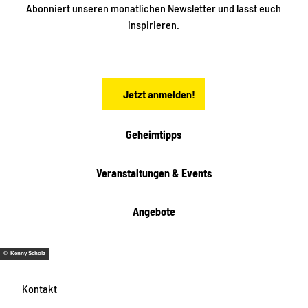
ü
Abonniert unseren monatlichen Newsletter und lasst euch
b
n
inspirieren.
e
f
t
r
e
n
a
Jetzt anmelden!
c
h
t
Geheimtipps
e
n
Veranstaltungen & Events
Angebote
© Kenny Scholz
Kontakt