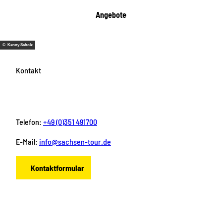
Angebote
© Kenny Scholz
Kontakt
Telefon:
+49 (0)351 491700
E-Mail:
info@sachsen-tour.de
Kontaktformular
F
I
Y
P
L
a
n
o
i
i
c
s
u
n
n