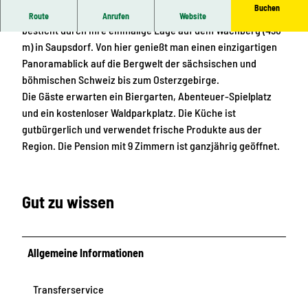
Buchen
Die urige, seit 1851 als Familienbetrieb geführte Bergbaude,
Route
Anrufen
Website
besticht durch ihre einmalige Lage auf dem Wachberg (496
m) in Saupsdorf. Von hier genießt man einen einzigartigen
Panoramablick auf die Bergwelt der sächsischen und
böhmischen Schweiz bis zum Osterzgebirge.
Die Gäste erwarten ein Biergarten, Abenteuer-Spielplatz
und ein kostenloser Waldparkplatz. Die Küche ist
gutbürgerlich und verwendet frische Produkte aus der
Region. Die Pension mit 9 Zimmern ist ganzjährig geöffnet.
Gut zu wissen
Allgemeine Informationen
Transferservice