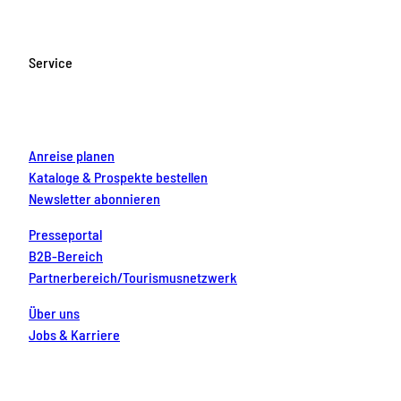
e
t
T
t
k
b
a
u
e
e
o
g
b
r
d
Service
o
r
e
e
i
k
a
s
n
m
t
Anreise planen
Kataloge & Prospekte bestellen
Newsletter abonnieren
Presseportal
B2B-Bereich
Partnerbereich/Tourismusnetzwerk
Über uns
Jobs & Karriere