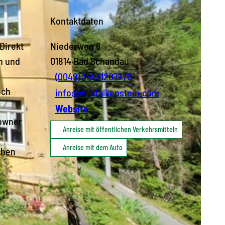
Kontaktdaten
Direkt
Niederweg 6
n und
01814
Bad Schandau
(0049) 351 31207770
och
info@villafalkenstein.com
Website
downer
Anreise mit öffentlichen Verkehrsmitteln
Anreise mit dem Auto
chen