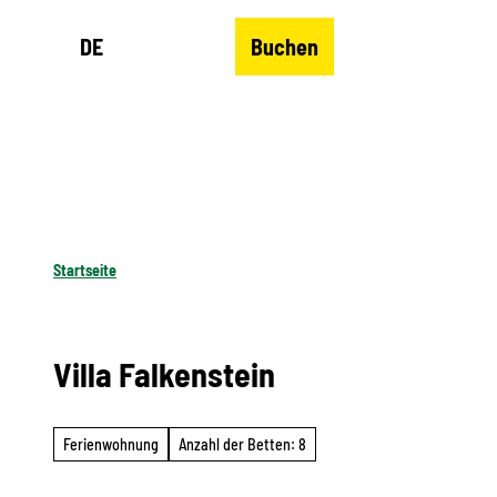
Z
DE
Buchen
u
Merkzettel
Suche
Menü
m
I
n
h
a
l
Startseite
t
Villa Falkenstein
Ferienwohnung
Anzahl der Betten: 8