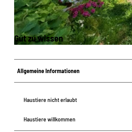
© Jörg Ehrlich |
CC-BY-SA
Gut zu wissen
© Jörg Ehrlich |
CC-BY-SA
Allgemeine Informationen
Haustiere nicht erlaubt
Haustiere willkommen