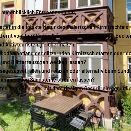
zt augenblicklich Entspannung ein.
ttet in die intakte Natur des malerischen Kirnitzschtals. 
ntfernt vom berühmten Kurpark mit seinen Kneipp-Becke
nd Aktivtouristen gleichermaßen.
oden entlang der glitzernden Kirnitzsch starten oder d
r und Blätterrauschen wecken lassen?
sagesessel fallen und relaxen oder alternativ beim Sun
chimmernden Sandsteine streifen lassen?
rtes genießen oder mit dem riesigen Gasgrill ein gemütli