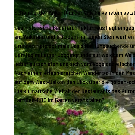
Schon bei der Ankunft in der Villa Falkenstein set
Das historische Bäderarchitekturhaus liegt eingebe
am Waldrand und trotzdem nur einen Steinwurf e
Brunnen – die optimale Basis für Ruhesuchende u
Den Tag mit einer Joggingrunde auf weichem Waldb
lieber ausschlafen und sich vom Vogelgezwitsche
Nach einem erlebnisreichen Wandertag in den Mas
auf dem West-Balkon den Blick über die golden-s
Die kulinarische Vielfalt der Restaurants des Kuro
Familien-BBQ im Garten veranstalten?