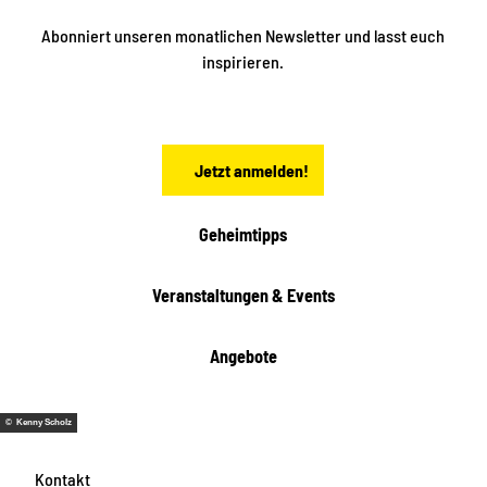
k
ü
ü
Abonniert unseren monatlichen Newsletter und lasst euch
b
n
inspirieren.
e
f
t
r
e
n
a
Jetzt anmelden!
c
h
t
Geheimtipps
e
n
Veranstaltungen & Events
Angebote
© Kenny Scholz
Kontakt