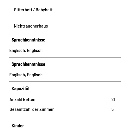
u
Gitterbett / Babybett
f
e
r
Nichtraucherhaus
Sprachkenntnisse
Englisch, Englisch
Sprachkenntnisse
Englisch, Englisch
Kapazität
Anzahl Betten
21
Gesamtzahl der Zimmer
5
Kinder