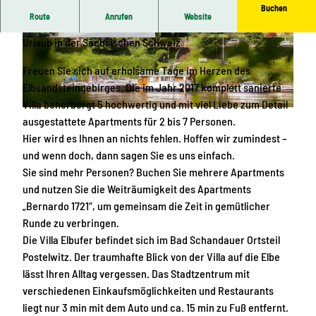
Buchen
Route
Anrufen
Website
Willkommen in der Villa Elbufer -
Ein malerisch schöner
Urlaub in der Sächsischen Schweiz
© Stefan Kandler |
CC-BY-SA
© Stefan Kandler |
CC-BY-SA
Freuen Sie sich auf erholsame Tage im Herzen des
Elbsandsteingebirges. Die im Jahr 2017 komplett sanierte
Villa beherbergt 5 hochwertig und mit viel Liebe zum Detail
H
ausgestattete Apartments für 2 bis 7 Personen.
e
Hier wird es Ihnen an nichts fehlen. Hoffen wir zumindest –
r
und wenn doch, dann sagen Sie es uns einfach.
z
Sie sind mehr Personen? Buchen Sie mehrere Apartments
l
und nutzen Sie die Weiträumigkeit des Apartments
i
„Bernardo 1721“, um gemeinsam die Zeit in gemütlicher
c
Runde zu verbringen.
h
Die Villa Elbufer befindet sich im Bad Schandauer Ortsteil
w
Postelwitz. Der traumhafte Blick von der Villa auf die Elbe
i
lässt Ihren Alltag vergessen. Das Stadtzentrum mit
l
verschiedenen Einkaufsmöglichkeiten und Restaurants
l
liegt nur 3 min mit dem Auto und ca. 15 min zu Fuß entfernt.