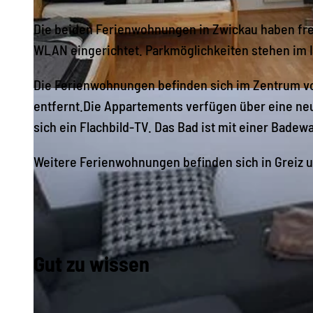
Die beiden Ferienwohnungen in Zwickau haben fre
WLAN eingerichtet. Parkmöglichkeiten stehen im 
Die Ferienwohnungen befinden sich im Zentrum v
© Mandy Kopp |
CC-BY-SA
entfernt.Die Appartements verfügen über eine neu
sich ein Flachbild-TV. Das Bad ist mit einer Bade
Weitere Ferienwohnungen befinden sich in Greiz 
Gut zu wissen