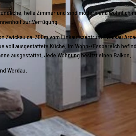
undliche, helle Zimmer und sind modern und wohnlich m
Innenhoif zur Verfügung.
on Zwickau ca. 300m vom Einkaufszentrum Zwickau Arc
© Mandy Kopp |
CC-BY-SA
e voll ausgestattete Küche. Im Wohn-/Essbereich befin
wanne ausgestattet. Jede Wohnung besitzt einen Balkon.
und Werdau.