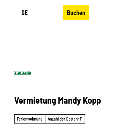
Z
DE
Buchen
u
Merkzettel
Suche
Menü
m
I
n
h
a
l
Startseite
t
Vermietung Mandy Kopp
Ferienwohnung
Anzahl der Betten: 11