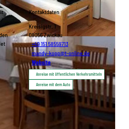
it
Kontaktdaten
Kreisigstr. 1
aden
08056
Zwickau
det
+49 151 58559713
mandy-kopp@t-online.de
Website
Anreise mit öffentlichen Verkehrsmitteln
Anreise mit dem Auto