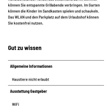
2
können Sie entspannte Grillabende verbringen. Im Garten
4
können die Kinder im Sandkasten spielen und schaukeln.
_
Das WLAN und den Parkplatz auf dem Urlaubshof können
2
Sie kostenfrei nutzen.
1
1
5
4
Gut zu wissen
1
Allgemeine Informationen
Haustiere nicht erlaubt
Ausstattung Gastgeber
WiFi