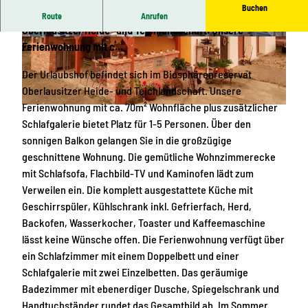
Buchen
Der Urlaubshof befindet sich im Biosphärenreservat
Route
Anrufen
Oberlausitzer Heide- und Teichlandschaft. Unsere
0
T
Ferienwohnung mit c...
2
r
Der Urlaubshof befindet sich im Biosphärenreservat
_
e
Oberlausitzer Heide- und Teichlandschaft. Unsere
L
p
Ferienwohnung mit ca. 70m² Wohnfläche plus zusätzlicher
T
p
0
Schlafgalerie bietet Platz für 1-5 Personen. Über den
_
e
1
sonnigen Balkon gelangen Sie in die großzügige
I
0
_
geschnittene Wohnung. Die gemütliche Wohnzimmerecke
M
1
L
mit Schlafsofa, Flachbild-TV und Kaminofen lädt zum
G
T
Verweilen ein. Die komplett ausgestattete Küche mit
_
_
Geschirrspüler, Kühlschrank inkl. Gefrierfach, Herd,
0
2
Backofen, Wasserkocher, Toaster und Kaffeemaschine
0
0
lässt keine Wünsche offen. Die Ferienwohnung verfügt über
4
2
ein Schlafzimmer mit einem Doppelbett und einer
1
2
Schlafgalerie mit zwei Einzelbetten. Das geräumige
0
Badezimmer mit ebenerdiger Dusche, Spiegelschrank und
6
Handtuchständer rundet das Gesamtbild ab. Im Sommer