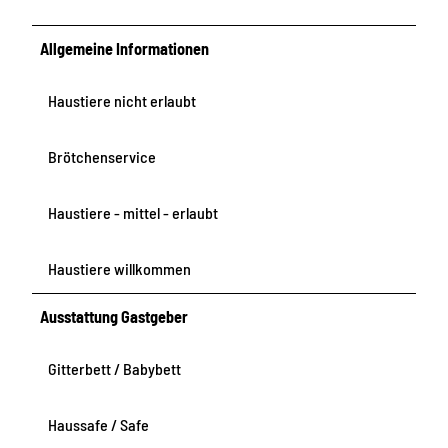
p
B
e
l
Allgemeine Informationen
r
i
r
c
e
k
Haustiere nicht erlaubt
a
u
Brötchenservice
f
d
Haustiere - mittel - erlaubt
i
e
T
Haustiere willkommen
a
l
Ausstattung Gastgeber
s
p
Gitterbett / Babybett
e
r
Haussafe / Safe
r