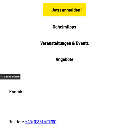
a
Jetzt anmelden!
c
h
t
Geheimtipps
e
n
Veranstaltungen & Events
Angebote
© Kenny Scholz
Kontakt
Telefon:
+49 (0)351 491700