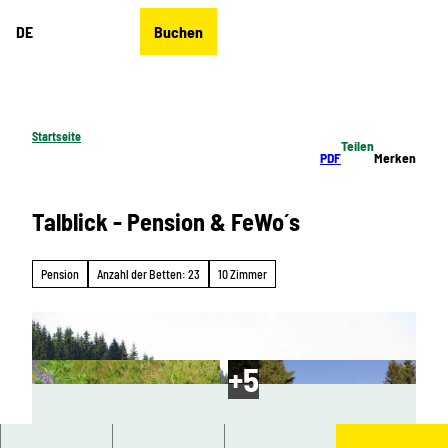
Z
DE
Buchen
u
Merkzettel
Suche
Menü
m
I
n
h
Startseite
Teilen
a
PDF
Merken
l
t
Talblick - Pension & FeWo´s
Pension
Anzahl der Betten: 23
10 Zimmer