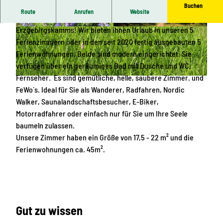
Buchen
Route
Anrufen
Website
Unsere Haus liegt direkt am Kammwanderweg des
Erzgebirgskamms! Wir bieten ihnen Urlaub in unseren 5
S
W
Ferienzimmern oder in den seit 2020 fertig ausgebauten 5
c
a
Ferienwohnungen. Beide sind modern eingerichtet. Sie
h
n
verfügen über ein geräumiges Bad mit Dusche und WC.
m
d
Fernseher. Es sind gemütliche, helle, saubere Zimmer. und
e
e
R
FeWo´s. Ideal für Sie als Wanderer, Radfahren, Nordic
t
r
a
Walker, Saunalandschaftsbesucher, E-Biker,
t
n
s
Motorradfahrer oder einfach nur für Sie um Ihre Seele
e
a
t
baumeln zulassen.
r
n
p
Unsere Zimmer haben ein Größe von 17,5 - 22 m² und die
l
d
l
Ferienwohnungen ca. 45m².
i
i
a
n
e
t
g
T
z
e
a
m
_
l
i
Gut zu wissen
1
s
t