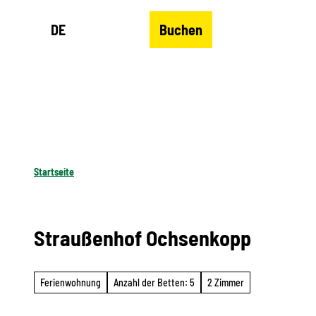
Z
DE
Buchen
u
Merkzettel
Suche
Menü
m
I
n
h
a
l
Startseite
t
Straußenhof Ochsenkopp
Ferienwohnung
Anzahl der Betten: 5
2 Zimmer