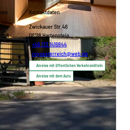
lben
Kontaktdaten
Zwickauer Str.46
 mit
08118
Hartenstein
+49 173 1416844
royoesterreich@web.de
Anreise mit öffentlichen Verkehrsmitteln
Anreise mit dem Auto