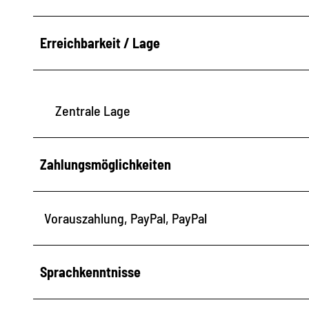
S
t
Erreichbarkeit / Lage
r
a
ß
Zentrale Lage
e
Zahlungsmöglichkeiten
Vorauszahlung, PayPal, PayPal
Sprachkenntnisse