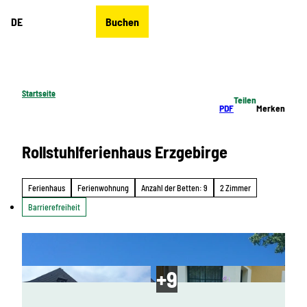
Z
DE
Buchen
u
Merkzettel
Suche
Menü
m
I
n
h
Startseite
Teilen
a
PDF
Merken
l
t
Rollstuhlferienhaus Erzgebirge
Ferienhaus
Ferienwohnung
Anzahl der Betten: 9
2 Zimmer
Barrierefreiheit