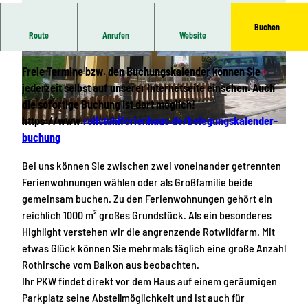
Buchen
Route
Anrufen
Website
Rollstuhlferienhaus Erzgebirge
A
2
Freie Termine bzw. den Buchungskalender können Sie
u
0
jederzeit selbst auf unserer Internetseite einsehen. Auch
ß
1
die sofortige Buchung ist dort möglich!
e
9
https://www.
rollstuhlferienhaus.de/belegungskalender-
n
-
R
buchung
a
0
e
n
7
f
Bei uns können Sie zwischen zwei voneinander getrennten
s
B
e
Ferienwohnungen wählen oder als Großfamilie beide
i
l
r
gemeinsam buchen. Zu den Ferienwohnungen gehört ein
c
u
e
reichlich 1000 m² großes Grundstück. Als ein besonderes
h
m
n
Highlight verstehen wir die angrenzende Rotwildfarm. Mit
t
e
z
etwas Glück können Sie mehrmals täglich eine große Anzahl
m
n
b
Rothirsche vom Balkon aus beobachten.
i
k
i
Ihr PKW findet direkt vor dem Haus auf einem geräumigen
t
ä
l
Parkplatz seine Abstellmöglichkeit und ist auch für