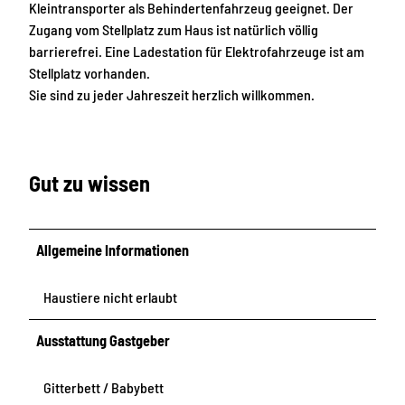
P
s
d
Kleintransporter als Behindertenfahrzeug geeignet. Der
a
t
Zugang vom Stellplatz zum Haus ist natürlich völlig
r
e
barrierefrei. Eine Ladestation für Elektrofahrzeuge ist am
k
n
Stellplatz vorhanden.
p
Sie sind zu jeder Jahreszeit herzlich willkommen.
l
a
t
z
Gut zu wissen
Allgemeine Informationen
Haustiere nicht erlaubt
Ausstattung Gastgeber
Gitterbett / Babybett