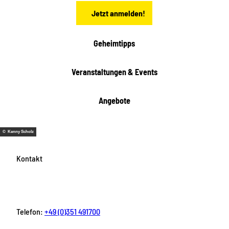
a
Jetzt anmelden!
c
h
t
Geheimtipps
e
n
Veranstaltungen & Events
Angebote
© Kenny Scholz
Kontakt
Telefon:
+49 (0)351 491700