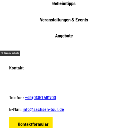
t
Geheimtipps
e
n
Veranstaltungen & Events
Angebote
© Kenny Scholz
Kontakt
Telefon:
+49 (0)351 491700
E-Mail:
info@sachsen-tour.de
Kontaktformular