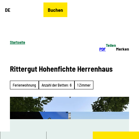
Z
DE
Buchen
u
Merkzettel
Suche
Menü
m
I
n
h
Startseite
Teilen
a
PDF
Merken
l
t
Rittergut Hohenfichte Herrenhaus
Ferienwohnung
Anzahl der Betten: 6
1 Zimmer