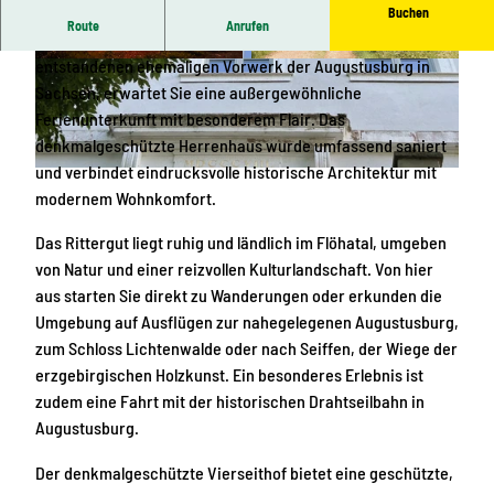
Buchen
Route
Anrufen
Im historischen Rittergut Hohenfichte, einem um 1680
entstandenen ehemaligen Vorwerk der Augustusburg in
© Jörg Albersmeier |
CC-BY-SA
© Jörg Albersmeier |
CC-BY-SA
Sachsen, erwartet Sie eine außergewöhnliche
Ferienunterkunft mit besonderem Flair. Das
denkmalgeschützte Herrenhaus wurde umfassend saniert
und verbindet eindrucksvolle historische Architektur mit
© Jörg Albersmeier |
CC-BY-SA
modernem Wohnkomfort.
Das Rittergut liegt ruhig und ländlich im Flöhatal, umgeben
von Natur und einer reizvollen Kulturlandschaft. Von hier
aus starten Sie direkt zu Wanderungen oder erkunden die
Umgebung auf Ausflügen zur nahegelegenen Augustusburg,
zum Schloss Lichtenwalde oder nach Seiffen, der Wiege der
erzgebirgischen Holzkunst. Ein besonderes Erlebnis ist
zudem eine Fahrt mit der historischen Drahtseilbahn in
Augustusburg.
Der denkmalgeschützte Vierseithof bietet eine geschützte,