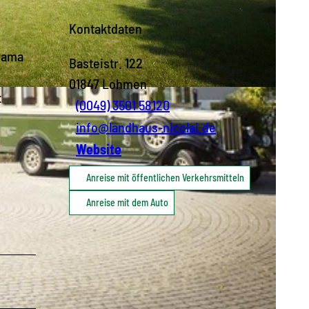
Kontaktdaten
orama
Basteistr. 122
01847
Lohmen
t
(0049) 3501 58120
info@landhaus-nicolai.de
Website
Anreise mit öffentlichen Verkehrsmitteln
Anreise mit dem Auto