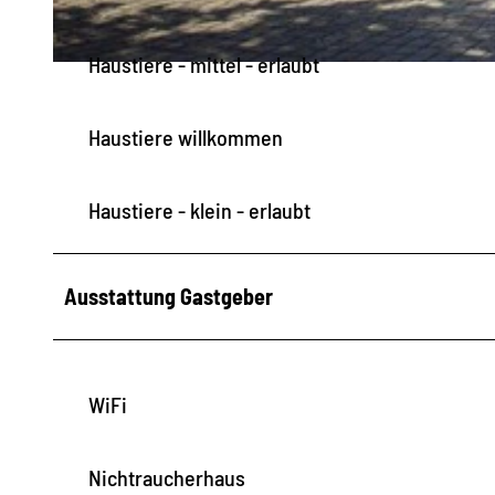
Haustiere - mittel - erlaubt
© Rico Lehr - www.one-photo.net
Haustiere willkommen
Haustiere - klein - erlaubt
Ausstattung Gastgeber
WiFi
Nichtraucherhaus