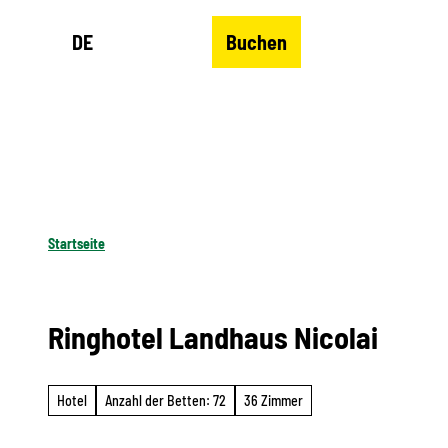
Z
DE
Buchen
u
Merkzettel
Suche
Menü
m
I
n
h
a
l
Startseite
t
Ringhotel Landhaus Nicolai
Hotel
Anzahl der Betten: 72
36 Zimmer