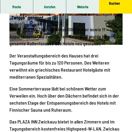
Buchen
Route
Anrufen
Website
Hallo
in der August-Horch-Stadt Zwickau, auch liebevoll
„Zwigge“ genannt
© Best Western PLAZA Zwickau |
CC0
© Best Western PLAZA Zwickau |
CC0
Das PLAZA INN Zwickau bietet 109 Zimmer sowie 11
Appartements und zwei Suiten. Ende 2013 wurde bereits die
gesamte Außenfassade des Hotels neu gestaltet.
© Best Western PLAZA Zwickau |
CC0
Der Veranstaltungsbereich des Hauses hat drei
Tagungsräume für bis zu 120 Personen. Des Weiteren
verwöhnt ein griechisches Restaurant Hotelgäste mit
mediterranen Spezialitäten.
Eine Sommerterrasse lädt bei schönem Wetter zum
Verweilen ein. Hoch über den Dächern befindet sich in der
sechsten Etage der Entspannungsbereich des Hotels mit
Finnischer Sauna und Ruheraum.
Das PLAZA INN Zwickauu bietet in allen Zimmern und im
Tagungsbereich kostenfreies Highspeed-W-LAN. Zwickau