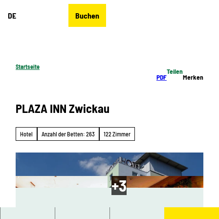
Z
DE
Buchen
u
Merkzettel
Suche
Menü
m
I
n
h
Startseite
Teilen
a
PDF
Merken
l
t
PLAZA INN Zwickau
Hotel
Anzahl der Betten: 263
122 Zimmer