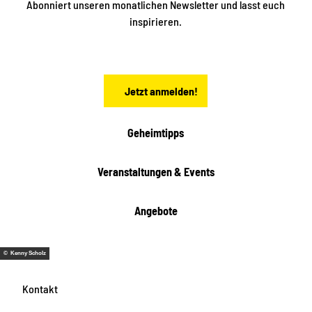
ü
Abonniert unseren monatlichen Newsletter und lasst euch
b
n
inspirieren.
e
f
t
r
e
n
a
Jetzt anmelden!
c
h
t
Geheimtipps
e
n
Veranstaltungen & Events
Angebote
© Kenny Scholz
Kontakt