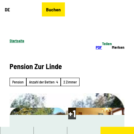
Z
DE
Buchen
u
Merkzettel
Suche
Menü
m
I
n
h
Startseite
Teilen
a
PDF
Merken
l
t
Pension Zur Linde
Pension
Anzahl der Betten: 4
2 Zimmer