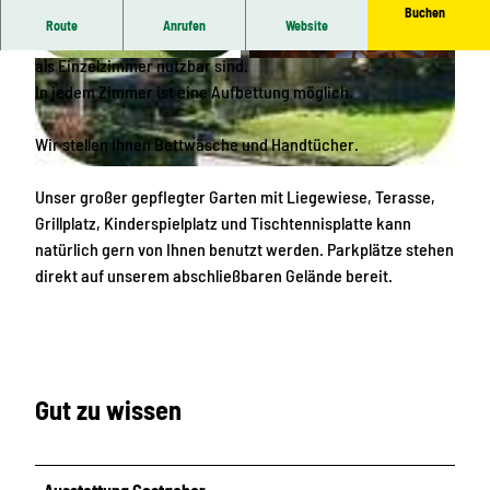
Buchen
Route
Anrufen
Website
Es stehen Ihnen zwei Doppelzimmer zur Verfügung die auch
als Einzelzimmer nutzbar sind.
G
A
In jedem Zimmer ist eine Aufbettung möglich.
r
u
i
f
Wir stellen Ihnen Bettwäsche und Handtücher.
l
e
l
n
H
Unser großer gepflegter Garten mit Liegewiese, Terasse,
p
t
a
Grillplatz, Kinderspielplatz und Tischtennisplatte kann
l
h
u
natürlich gern von Ihnen benutzt werden. Parkplätze stehen
a
a
s
direkt auf unserem abschließbaren Gelände bereit.
t
l
a
z
t
n
s
s
r
i
a
c
Gut zu wissen
u
h
m
t