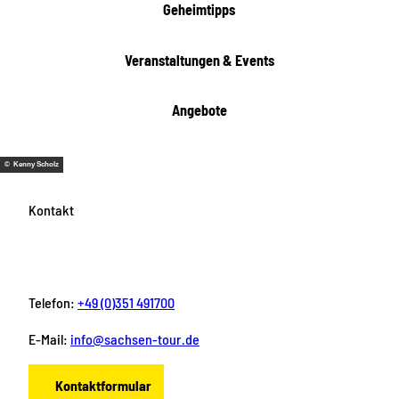
t
Geheimtipps
e
n
Veranstaltungen & Events
Angebote
© Kenny Scholz
Kontakt
Telefon:
+49 (0)351 491700
E-Mail:
info@sachsen-tour.de
Kontaktformular