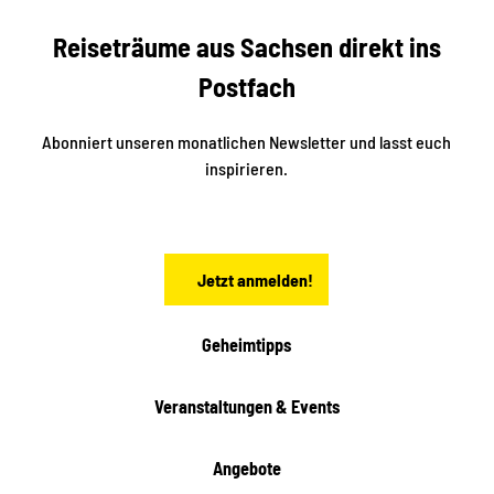
f
f
U
e
Reiseträume aus Sachsen direkt ins
n
r
t
r
e
Postfach
e
n
i
r
k
ü
ü
Abonniert unseren monatlichen Newsletter und lasst euch
b
n
inspirieren.
e
f
t
r
e
n
a
Jetzt anmelden!
c
h
t
Geheimtipps
e
n
Veranstaltungen & Events
Angebote