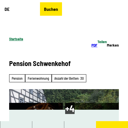
Z
DE
Buchen
u
Merkzettel
Suche
Menü
m
I
n
h
Startseite
Teilen
a
PDF
Merken
l
t
Pension Schwenkehof
Pension
Ferienwohnung
Anzahl der Betten: 30