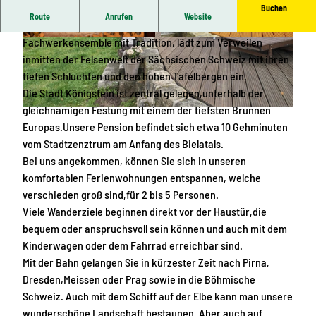
Buchen
Route
Anrufen
Website
Unser Schwenkehof,ein romantisches altes
Fachwerkensemble mit Tradition, lädt zum Verweilen
© Klaus & Jana Richter |
CC-BY-SA
© Klaus & Jana Richter |
CC-BY-SA
inmitten der Felsenwelt der Sächsischen Schweiz mit ihren
tiefen Schluchten und den hohen Tafelbergen ein.
Die Stadt Königstein ist zentral gelegen,unterhalb der
gleichnamigen Festung mit einem der tiefsten Brunnen
© Klaus & Jana Richter |
CC-BY-SA
Europas.Unsere Pension befindet sich etwa 10 Gehminuten
vom Stadtzenztrum am Anfang des Bielatals.
Bei uns angekommen, können Sie sich in unseren
komfortablen Ferienwohnungen entspannen, welche
verschieden groß sind,für 2 bis 5 Personen.
Viele Wanderziele beginnen direkt vor der Haustür,die
bequem oder anspruchsvoll sein können und auch mit dem
Kinderwagen oder dem Fahrrad erreichbar sind.
Mit der Bahn gelangen Sie in kürzester Zeit nach Pirna,
Dresden,Meissen oder Prag sowie in die Böhmische
Schweiz. Auch mit dem Schiff auf der Elbe kann man unsere
wunderschöne Landschaft bestaunen. Aber auch auf