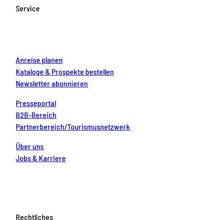
o
g
b
r
d
Service
o
r
e
e
i
k
a
s
n
m
t
Anreise planen
Kataloge & Prospekte bestellen
Newsletter abonnieren
Presseportal
B2B-Bereich
Partnerbereich/Tourismusnetzwerk
Über uns
Jobs & Karriere
Rechtliches