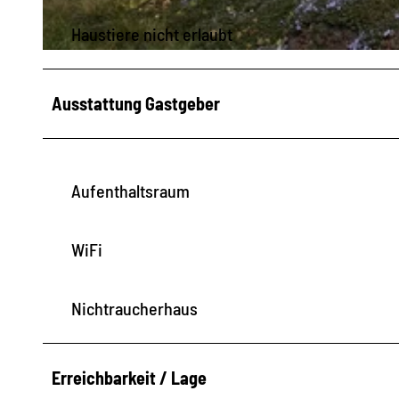
Haustiere nicht erlaubt
© Pension Sabine Fam. Rogalski |
CC-BY-SA
Ausstattung Gastgeber
Aufenthaltsraum
WiFi
Nichtraucherhaus
Erreichbarkeit / Lage