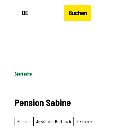
Z
DE
Buchen
u
Merkzettel
Suche
Menü
m
I
n
h
a
l
Startseite
t
Pension Sabine
Pension
Anzahl der Betten: 5
2 Zimmer