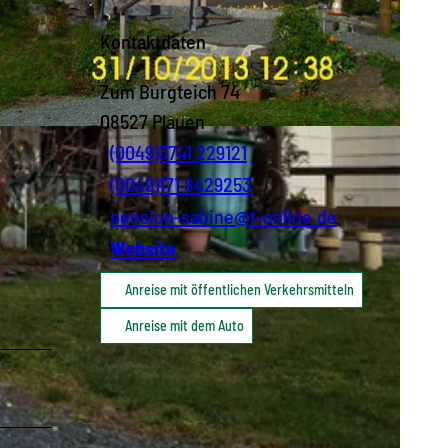
Kontaktdaten
Zum Burgteich 74
08527
Plauen
(0049)3741 229121
(0049)171 8429253
pension-sabine@t-online.de
Website
Anreise mit öffentlichen Verkehrsmitteln
Anreise mit dem Auto