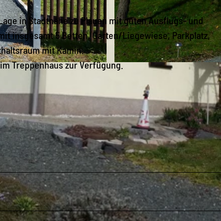
n Lage in Stadtnähe zu Plauen mit guten Ausflugs- und
it insgesamt 5 Betten, Garten/Liegewiese, Parkplatz,
thaltsraum mit Kamin.
 im Treppenhaus zur Verfügung.
© Pension Sabine Fam. Rogalski |
CC-BY-SA