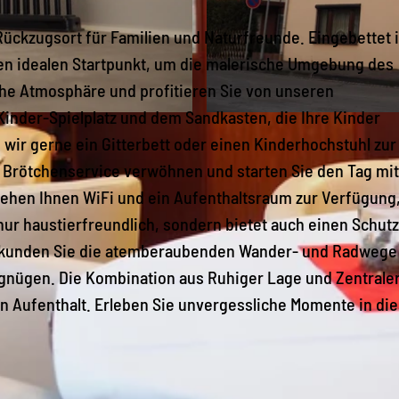
 Rückzugsort für Familien und Naturfreunde. Eingebettet 
den idealen Startpunkt, um die malerische Umgebung des
che Atmosphäre und profitieren Sie von unseren
inder-Spielplatz und dem Sandkasten, die Ihre Kinder
P
 wir gerne ein Gitterbett oder einen Kinderhochstuhl zur
1
Brötchenservice verwöhnen und starten Sie den Tag mit
0
ehen Ihnen WiFi und ein Aufenthaltsraum zur Verfügung
1
 nur haustierfreundlich, sondern bietet auch einen Schu
0
Erkunden Sie die atemberaubenden Wander- und Radwege 
0
gnügen. Die Kombination aus Ruhiger Lage und Zentrale
7
en Aufenthalt. Erleben Sie unvergessliche Momente in di
1