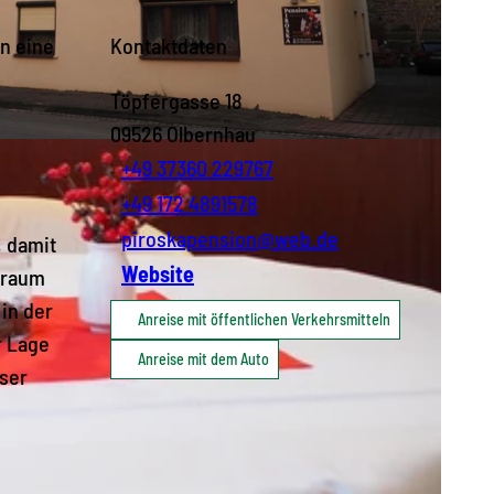
in eine
Kontaktdaten
Töpfergasse 18
09526
Olbernhau
+49 37360 229767
+49 172 4891578
piroskapension@web.de
, damit
Website
tzraum
in der
Anreise mit öffentlichen Verkehrsmitteln
r Lage
Anreise mit dem Auto
eser