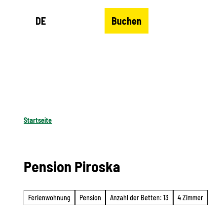
Z
DE
Buchen
u
Merkzettel
Suche
Menü
m
I
n
h
a
l
Startseite
t
Pension Piroska
Ferienwohnung
Pension
Anzahl der Betten: 13
4 Zimmer