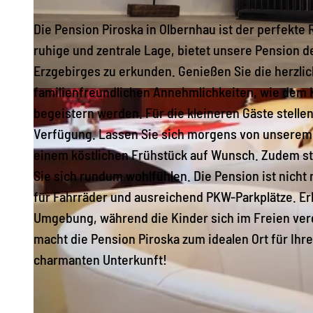
Die Pension Piroska in Olbernhau ist der perfekte
ruhige und zentrale Lage, bietet unsere Pension 
Erzgebirges zu erkunden. Genießen Sie die herzli
familienfreundlichen Annehmlichkeiten, wie dem K
P
begeistern werden. Für die kleineren Gäste stellen
1
Verfügung. Lassen Sie sich morgens von unserem 
0
einem köstlichen Frühstück auf Wunsch. Zudem st
1
Sie sich rundum wohlfühlen. Die Pension ist nicht
0
für Fahrräder und ausreichend PKW-Parkplätze. 
0
Umgebung, während die Kinder sich im Freien ver
5
macht die Pension Piroska zum idealen Ort für Ihr
2
charmanten Unterkunft!