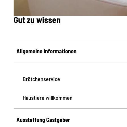
Gut zu wissen
P
1
0
1
Allgemeine Informationen
0
0
5
Brötchenservice
6
Haustiere willkommen
Ausstattung Gastgeber