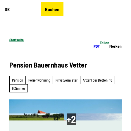
Z
DE
Buchen
u
Merkzettel
Suche
Menü
m
I
n
h
Startseite
Teilen
a
PDF
Merken
l
t
Pension Bauernhaus Vetter
Pension
Ferienwohnung
Privatvermieter
Anzahl der Betten: 16
9 Zimmer