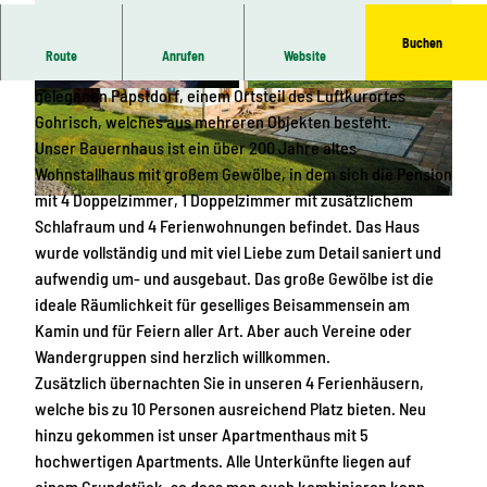
Buchen
Route
Anrufen
Website
Herzlich willkommen im Feriendomizil Vetter im ruhige
gelegenen Papstdorf, einem Ortsteil des Luftkurortes
© Harald Vetter |
CC-BY-SA
© Harald Vetter |
CC-BY-SA
Gohrisch, welches aus mehreren Objekten besteht.
Unser Bauernhaus ist ein über 200 Jahre altes
Wohnstallhaus mit großem Gewölbe, in dem sich die Pension
mit 4 Doppelzimmer, 1 Doppelzimmer mit zusätzlichem
© get-shot.de, Harald Vetter |
CC-BY-SA
Schlafraum und 4 Ferienwohnungen befindet. Das Haus
wurde vollständig und mit viel Liebe zum Detail saniert und
aufwendig um- und ausgebaut. Das große Gewölbe ist die
ideale Räumlichkeit für geselliges Beisammensein am
Kamin und für Feiern aller Art. Aber auch Vereine oder
Wandergruppen sind herzlich willkommen.
Zusätzlich übernachten Sie in unseren 4 Ferienhäusern,
welche bis zu 10 Personen ausreichend Platz bieten. Neu
hinzu gekommen ist unser Apartmenthaus mit 5
hochwertigen Apartments. Alle Unterkünfte liegen auf
einem Grundstück, so dass man auch kombinieren kann.