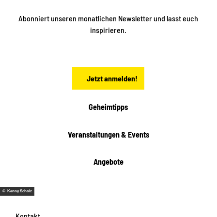
i
k
ü
ü
Abonniert unseren monatlichen Newsletter und lasst euch
b
n
inspirieren.
e
f
t
r
e
n
a
Jetzt anmelden!
c
h
t
Geheimtipps
e
n
Veranstaltungen & Events
Angebote
© Kenny Scholz
Kontakt