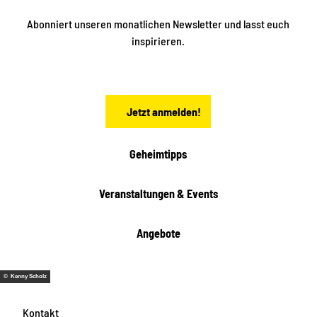
k
ü
ü
Abonniert unseren monatlichen Newsletter und lasst euch
b
n
inspirieren.
e
f
t
r
e
n
a
Jetzt anmelden!
c
h
t
Geheimtipps
e
n
Veranstaltungen & Events
Angebote
© Kenny Scholz
Kontakt