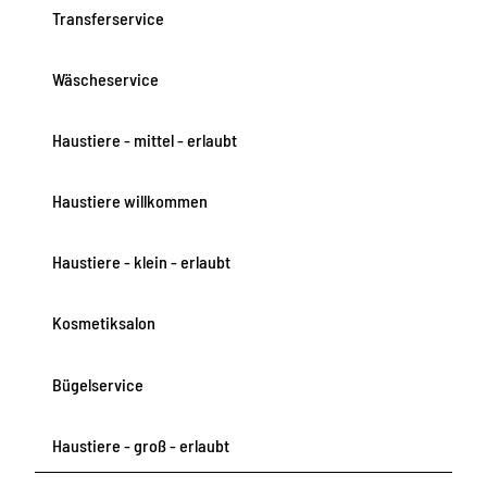
W
l
e
Transferservice
a
s
h
n
e
Wäscheservice
n
-
e
P
Haustiere - mittel - erlaubt
n
o
1
o
_
l
Haustiere willkommen
w
1
e
2
Haustiere - klein - erlaubt
b
-
w
Kosmetiksalon
e
b
Bügelservice
Haustiere - groß - erlaubt