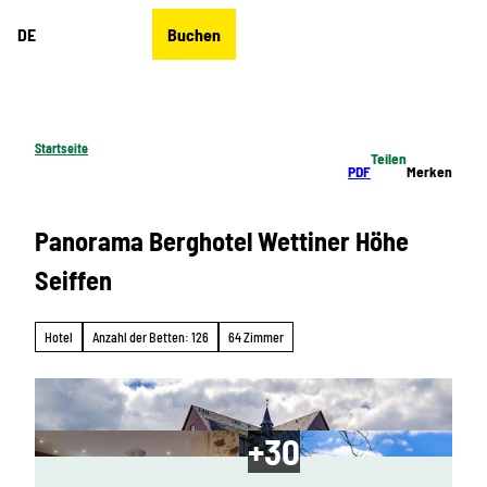
Z
DE
Buchen
u
Merkzettel
Suche
Menü
m
I
n
h
Startseite
Teilen
a
PDF
Merken
l
t
Panorama Berghotel Wettiner Höhe
Seiffen
Hotel
Anzahl der Betten: 126
64 Zimmer