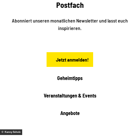
e
Postfach
e
n
i
r
k
ü
ü
Abonniert unseren monatlichen Newsletter und lasst euch
b
n
inspirieren.
e
f
t
r
e
n
a
Jetzt anmelden!
c
h
t
Geheimtipps
e
n
Veranstaltungen & Events
Angebote
© Kenny Scholz