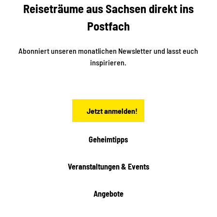
e
Reiseträume aus Sachsen direkt ins
n
r
t
r
e
Postfach
e
n
i
r
k
ü
ü
Abonniert unseren monatlichen Newsletter und lasst euch
b
n
inspirieren.
e
f
t
r
e
n
a
Jetzt anmelden!
c
h
t
Geheimtipps
e
n
Veranstaltungen & Events
Angebote