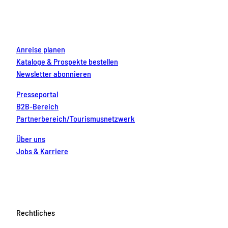
o
r
e
e
i
k
a
s
n
m
t
Anreise planen
Kataloge & Prospekte bestellen
Newsletter abonnieren
Presseportal
B2B-Bereich
Partnerbereich/Tourismusnetzwerk
Über uns
Jobs & Karriere
Rechtliches