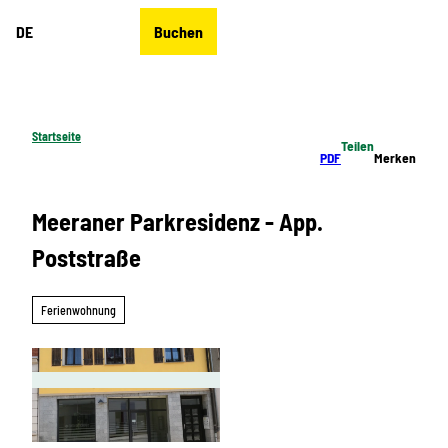
Z
DE
Buchen
u
Merkzettel
Suche
Menü
m
I
n
h
Startseite
Teilen
a
PDF
Merken
l
t
Meeraner Parkresidenz - App.
Poststraße
Ferienwohnung