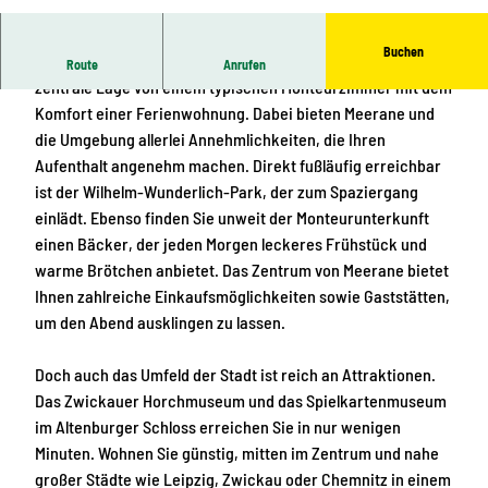
A
u
Buchen
ß
Unsere Unterkunft verbindet die niedrigen Preise und die
Route
Anrufen
e
zentrale Lage von einem typischen Monteurzimmer mit dem
n
Komfort einer Ferienwohnung. Dabei bieten Meerane und
a
die Umgebung allerlei Annehmlichkeiten, die Ihren
n
Aufenthalt angenehm machen. Direkt fußläufig erreichbar
s
ist der Wilhelm-Wunderlich-Park, der zum Spaziergang
i
einlädt. Ebenso finden Sie unweit der Monteurunterkunft
c
einen Bäcker, der jeden Morgen leckeres Frühstück und
h
warme Brötchen anbietet. Das Zentrum von Meerane bietet
t
Ihnen zahlreiche Einkaufsmöglichkeiten sowie Gaststätten,
um den Abend ausklingen zu lassen.
Doch auch das Umfeld der Stadt ist reich an Attraktionen.
Das Zwickauer Horchmuseum und das Spielkartenmuseum
im Altenburger Schloss erreichen Sie in nur wenigen
Minuten. Wohnen Sie günstig, mitten im Zentrum und nahe
großer Städte wie Leipzig, Zwickau oder Chemnitz in einem