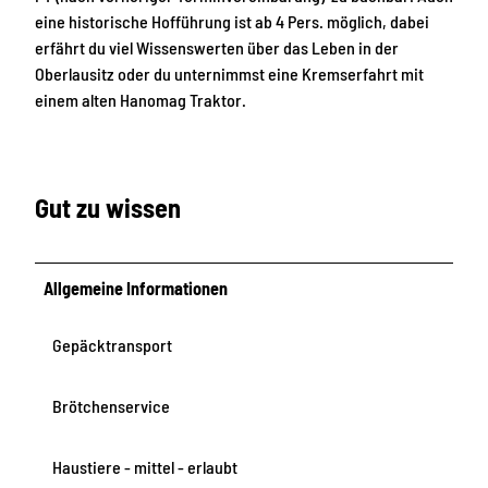
w
r
h
eine historische Hofführung ist ab 4 Pers. möglich, dabei
o
s
t
erfährt du viel Wissenswerten über das Leben in der
h
o
Oberlausitz oder du unternimmst eine Kremserfahrt mit
n
n
einem alten Hanomag Traktor.
u
e
n
n
g
e
Gut zu wissen
n
Allgemeine Informationen
Gepäcktransport
Brötchenservice
Haustiere - mittel - erlaubt