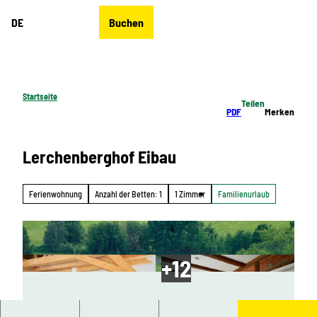
Z
DE
Buchen
u
Merkzettel
Suche
Menü
m
I
n
h
Startseite
Teilen
a
PDF
Merken
l
t
Lerchenberghof Eibau
Ferienwohnung
Anzahl der Betten: 1
1 Zimmer
Familienurlaub