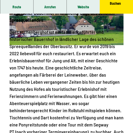
Buchen
Der Lerchenberghof ist ein familiengeführter und
Route
Anrufen
Website
historischer Bauernhof in ländlicher Lage des schönen
K
F
Spreequelllandes...
ü
e
Der Lerchenberghof ist ein familiengeführter und
c
r
historischer Bauernhof in ländlicher Lage des schönen
h
i
Spreequelllandes der Oberlausitz. Er wurde von 2019 bis
e
e
H
2022 liebevoll für euch restauriert. Es erwartet euch ein
i
n
o
Erlebnisbauernhof für Jung und Alt, mit einer Geschichte
n
w
f
von 1747 bis heute. Eine geschichtliche Zeitreise,
d
o
f
angefangen als Färberei der Leineweber, über das
e
h
e
bäuerliche Leben vergangener Zeiten bis hin zur heutigen
n
n
r
Nutzung des Hofes als touristischer Erlebnishof mit
F
u
n
Ferienzimmern und Ferienwohnungen. Es gibt hier einen
e
n
a
Abenteuerspielplatz mit Wasser, wo sogar
r
g
n
behindertengerecht Kinder im Rollstuhl mitspielen können.
i
2
s
Tischtennis und Dart kostenfrei zu Verfügung und man kann
e
P
i
eine Ponyreitstunde oder eine Tour mit dem Segway
n
e
c
PT (nach vorheriger Terminvereinbarung) zu buchbar. Auch