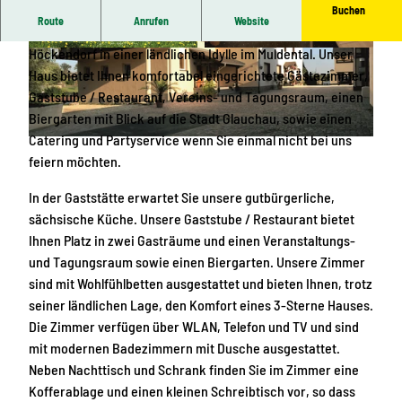
Buchen
Route
Anrufen
Website
Herzlich willkommen im LANDHOTEL BILLING in Glauchau-
Höckendorf in einer ländlichen Idylle im Muldental. Unser
© Landhotel Billing |
CC0
© Landhotel Billing |
CC0
Haus bietet Ihnen komfortabel eingerichtete Gästezimmer,
Gaststube / Restaurant, Vereins- und Tagungsraum, einen
Biergarten mit Blick auf die Stadt Glauchau, sowie einen
Catering und Partyservice wenn Sie einmal nicht bei uns
© Landhotel Billing |
CC0
feiern möchten.
In der Gaststätte erwartet Sie unsere gutbürgerliche,
sächsische Küche. Unsere Gaststube / Restaurant bietet
Ihnen Platz in zwei Gasträume und einen Veranstaltungs-
und Tagungsraum sowie einen Biergarten. Unsere Zimmer
sind mit Wohlfühlbetten ausgestattet und bieten Ihnen, trotz
seiner ländlichen Lage, den Komfort eines 3-Sterne Hauses.
Die Zimmer verfügen über WLAN, Telefon und TV und sind
mit modernen Badezimmern mit Dusche ausgestattet.
Neben Nachttisch und Schrank finden Sie im Zimmer eine
Kofferablage und einen kleinen Schreibtisch vor, so dass