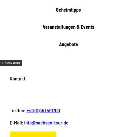
h
t
Geheimtipps
e
n
Veranstaltungen & Events
Angebote
© Kenny Scholz
Kontakt
Telefon:
+49 (0)351 491700
E-Mail:
info@sachsen-tour.de