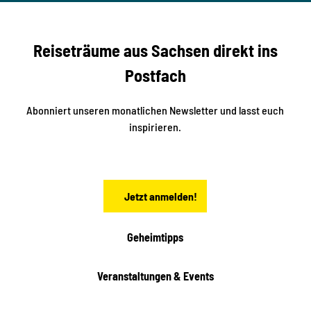
r
ack
t
r
e
e
f
f
U
e
Reiseträume aus Sachsen direkt ins
n
r
t
r
e
Postfach
e
n
i
r
k
ü
ü
Abonniert unseren monatlichen Newsletter und lasst euch
b
n
inspirieren.
e
f
t
r
e
n
a
Jetzt anmelden!
c
h
t
Geheimtipps
e
n
Veranstaltungen & Events