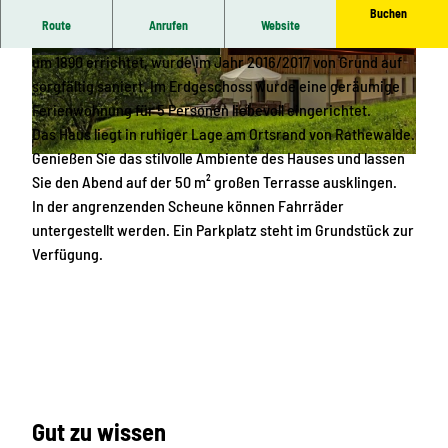
Buchen
Route
Anrufen
Website
Das Landhaus Rathewalde - ein ehemaliges Bauerngehöft -
um 1890 errichtet, wurde im Jahr 2016/2017 von Grund auf
© Franziska von Breitenbuch
© Ingeborg Decker |
CC-BY-SA
sorgfältig saniert. Im Erdgeschoss wurde eine geräumige
Ferienwohnung für 5 Personen liebevoll eingerichtet.
Das Haus liegt in ruhiger Lage am Ortsrand von Rathewalde.
Genießen Sie das stilvolle Ambiente des Hauses und lassen
© Ingeborg Decker |
CC-BY-SA
Sie den Abend auf der 50 m² großen Terrasse ausklingen.
In der angrenzenden Scheune können Fahrräder
untergestellt werden. Ein Parkplatz steht im Grundstück zur
Verfügung.
Gut zu wissen