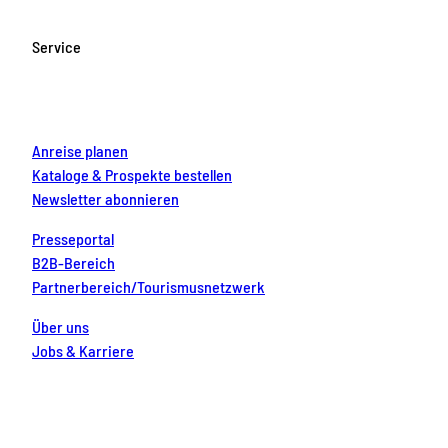
b
a
u
e
e
o
g
b
r
d
Service
o
r
e
e
i
k
a
s
n
m
t
Anreise planen
Kataloge & Prospekte bestellen
Newsletter abonnieren
Presseportal
B2B-Bereich
Partnerbereich/Tourismusnetzwerk
Über uns
Jobs & Karriere