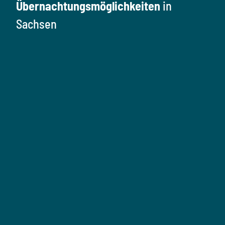
Übernachtungsmöglichkeiten
in
Sachsen
Ü
b