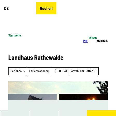
Z
DE
Buchen
u
Merkzettel
Suche
Menü
m
I
n
h
Startseite
Teilen
a
PDF
Merken
l
t
Landhaus Rathewalde
Ferienhaus
Ferienwohnung
(DEHOGA)
Anzahl der Betten: 5