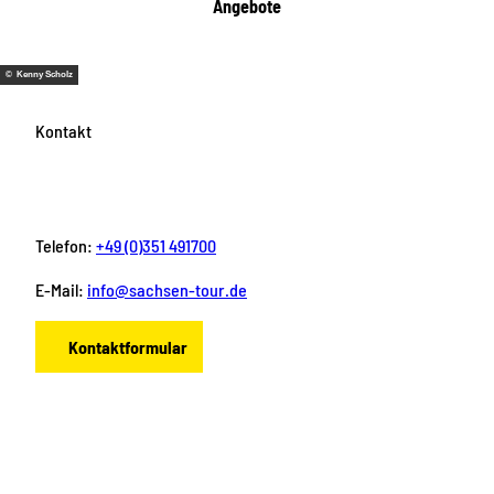
Angebote
© Kenny Scholz
Kontakt
Telefon:
+49 (0)351 491700
E-Mail:
info@sachsen-tour.de
Kontaktformular
F
I
Y
P
L
a
n
o
i
i
c
s
u
n
n
e
t
T
t
k