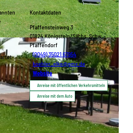
kannten
Kontaktdaten
e
Pfaffensteinweg 3
01824
Königstein/Sächs. Schw.
-
Pfaffendorf
(0049) 35021 67954
artet
koehler_elke@gmx.de
Website
Anreise mit öffentlichen Verkehrsmitteln
Anreise mit dem Auto
t!