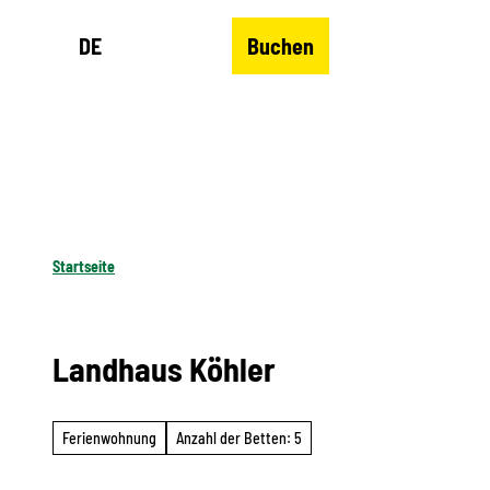
Z
DE
Buchen
u
Merkzettel
Suche
Menü
m
I
n
h
a
l
Startseite
t
Landhaus Köhler
Ferienwohnung
Anzahl der Betten: 5