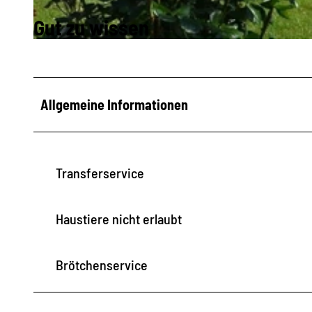
Gut zu wissen
© Elke Köhler |
CC-BY-SA
Allgemeine Informationen
Transferservice
Haustiere nicht erlaubt
Brötchenservice