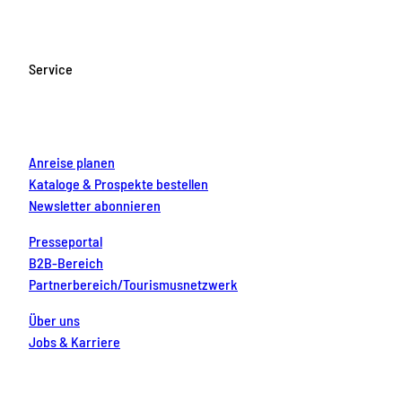
e
t
T
t
k
b
a
u
e
e
o
g
b
r
d
Service
o
r
e
e
i
k
a
s
n
m
t
Anreise planen
Kataloge & Prospekte bestellen
Newsletter abonnieren
Presseportal
B2B-Bereich
Partnerbereich/Tourismusnetzwerk
Über uns
Jobs & Karriere