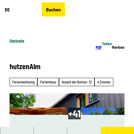
Z
DE
Buchen
u
Merkzettel
Suche
Menü
m
I
n
h
Startseite
Teilen
a
PDF
Merken
l
t
hutzenAlm
Ferienwohnung
Ferienhaus
Anzahl der Betten: 12
4 Zimmer