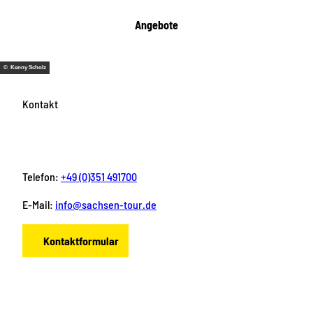
Angebote
© Kenny Scholz
Kontakt
Telefon:
+49 (0)351 491700
E-Mail:
info@sachsen-tour.de
Kontaktformular
F
I
Y
P
L
a
n
o
i
i
c
s
u
n
n