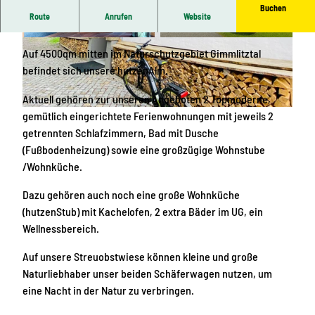
Buchen
Route
Anrufen
Website
Hüttenzauber im Erzgebirge.
W
T
Auf 4500qm mitten im Naturschutzgebiet Gimmlitztal
e
e
befindet sich unsere hutzenAlm.
l
r
l
r
Aktuell gehören zur unseren Angeboten 2 Topmoderne,
n
a
F
gemütlich eingerichtete Ferienwohnungen mit jeweils 2
e
s
e
getrennten Schlafzimmern, Bad mit Dusche
s
s
r
(Fußbodenheizung) sowie eine großzügige Wohnstube
s
e
i
/Wohnküche.
b
e
Dazu gehören auch noch eine große Wohnküche
e
n
(hutzenStub) mit Kachelofen, 2 extra Bäder im UG, ein
r
h
Wellnessbereich.
e
o
i
f
Auf unsere Streuobstwiese können kleine und große
c
H
Naturliebhaber unser beiden Schäferwagen nutzen, um
h
u
eine Nacht in der Natur zu verbringen.
t