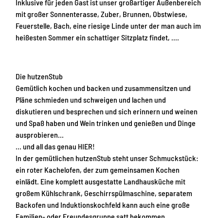
z
Inklusive für jeden Gast ist unser großartiger Außenbereich
e
mit großer Sonnenterasse, Zuber, Brunnen, Obstwiese,
n
Feuerstelle, Bach, eine riesige Linde unter der man auch im
A
heißesten Sommer ein schattiger Sitzplatz findet, ….
l
m
Die hutzenStub
Gemütlich kochen und backen und zusammensitzen und
Pläne schmieden und schweigen und lachen und
diskutieren und besprechen und sich erinnern und weinen
und Spaß haben und Wein trinken und genießen und Dinge
ausprobieren…
… und all das genau HIER!
In der gemütlichen hutzenStub steht unser Schmuckstück:
ein roter Kachelofen, der zum gemeinsamen Kochen
einlädt. Eine komplett ausgestatte Landhausküche mit
großem Kühlschrank, Geschirrspülmaschine, separatem
Backofen und Induktionskochfeld kann auch eine große
Familien- oder Freundesgruppe satt bekommen.