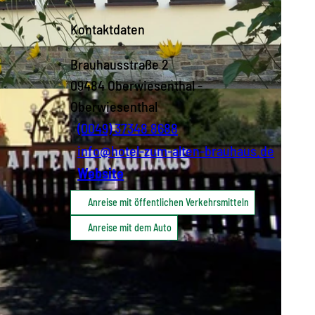
Kontaktdaten
Brauhausstraße 2
09484
Oberwiesenthal
-
Oberwiesenthal
(0049) 37348 8688
info@hotel-zum-alten-brauhaus.de
Website
Anreise mit öffentlichen Verkehrsmitteln
Anreise mit dem Auto