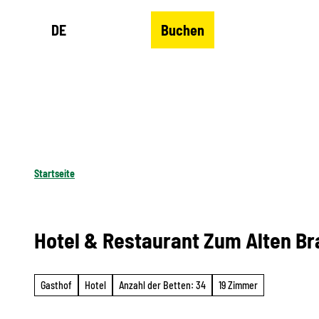
Z
DE
Buchen
u
Merkzettel
Suche
Menü
m
I
n
h
a
l
Startseite
t
Hotel & Restaurant Zum Alten B
Gasthof
Hotel
Anzahl der Betten: 34
19 Zimmer