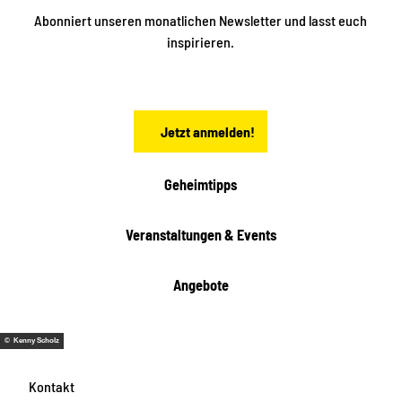
k
ü
ü
Abonniert unseren monatlichen Newsletter und lasst euch
b
n
inspirieren.
e
f
t
r
e
n
a
Jetzt anmelden!
c
h
t
Geheimtipps
e
n
Veranstaltungen & Events
Angebote
© Kenny Scholz
Kontakt