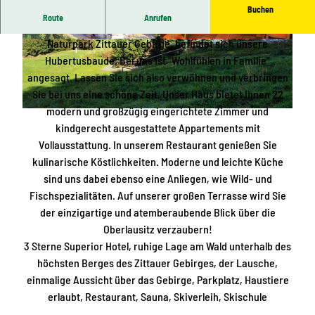
Buchen
Route
Anrufen
Im Erholungsort Waltersdorf, am Fuße der Lausche, im
Naturpark Zittauer Gebirge, befindet sich unsere
H
G
Hubertusbaude. Bei uns ist "Wohlfühlen in Familie"
a
a
angesagt. Lassen Sie sich also verwöhnen und verbringen
u
s
Sie bei uns eine schöne Zeit. Unser Haus bietet Ihnen 22
s
t
modern und großzügig eingerichtete Zimmer und
v
r
H
kindgerecht ausgestattete Appartements mit
o
a
a
Vollausstattung. In unserem Restaurant genießen Sie
n
u
u
kulinarische Köstlichkeiten. Moderne und leichte Küche
o
m
s
sind uns dabei ebenso eine Anliegen, wie Wild- und
b
b
Fischspezialitäten. Auf unserer großen Terrasse wird Sie
e
l
der einzigartige und atemberaubende Blick über die
n
i
Oberlausitz verzaubern!
c
3 Sterne Superior Hotel, ruhige Lage am Wald unterhalb des
k
höchsten Berges des Zittauer Gebirges, der Lausche,
einmalige Aussicht über das Gebirge, Parkplatz, Haustiere
erlaubt, Restaurant, Sauna, Skiverleih, Skischule