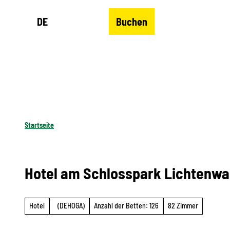
Z
DE
Buchen
u
Merkzettel
Suche
Menü
m
I
n
h
a
l
Startseite
t
Hotel am Schlosspark Lichtenwa
Hotel
(DEHOGA)
Anzahl der Betten: 126
82 Zimmer