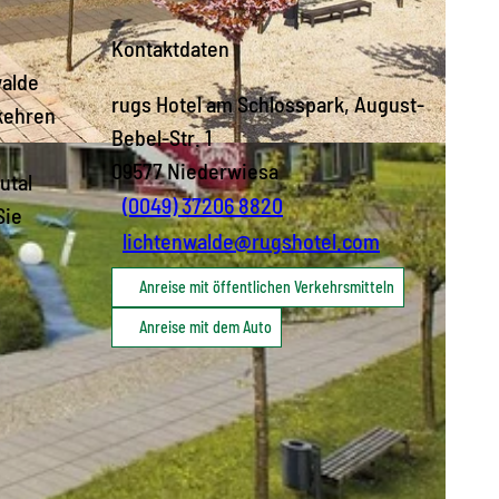
Kontaktdaten
walde
rugs Hotel am Schlosspark, August-
 kehren
Bebel-Str. 1
09577
Niederwiesa
utal
(0049) 37206 8820
Sie
lichtenwalde@rugshotel.com
Anreise mit öffentlichen Verkehrsmitteln
Anreise mit dem Auto