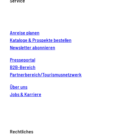
Service
o
r
e
e
i
k
a
s
n
m
t
Anreise planen
Kataloge & Prospekte bestellen
Newsletter abonnieren
Presseportal
B2B-Bereich
Partnerbereich/Tourismusnetzwerk
Über uns
Jobs & Karriere
Rechtliches