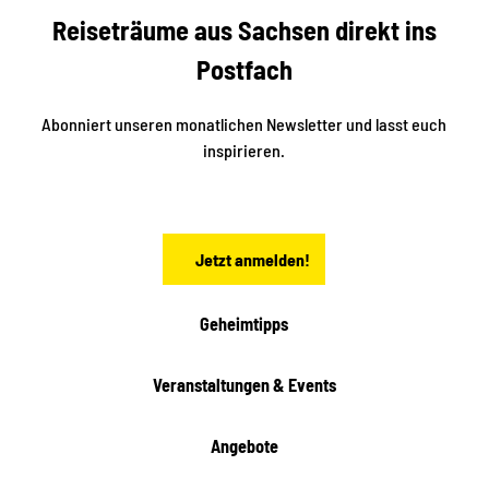
f
U
e
Reiseträume aus Sachsen direkt ins
n
r
t
r
e
Postfach
e
n
i
r
k
ü
ü
Abonniert unseren monatlichen Newsletter und lasst euch
b
n
inspirieren.
e
f
t
r
e
n
a
Jetzt anmelden!
c
h
t
Geheimtipps
e
n
Veranstaltungen & Events
Angebote