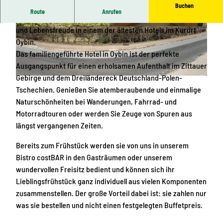
Buchen
Route
Anrufen
Genießen Sie erholsame Tage umrahmt von Gastlichkeit
und Lebensfreude in einem der ältesten Hotels im Kurort
H
E
Oybin.
o
i
Das familiengeführte Hotel in Oybin ist der perfekte
t
n
Ausgangspunkt für einen erholsamen Aufenthalt im Zittauer
e
z
Gebirge und dem Dreiländereck Deutschland-Polen-
l
e
A
Tschechien. Genießen Sie atemberaubende und einmalige
u
l
u
Naturschönheiten bei Wanderungen, Fahrrad- und
n
z
ß
Motorradtouren oder werden Sie Zeuge von Spuren aus
d
i
e
längst vergangenen Zeiten.
B
m
n
a
m
a
Bereits zum Frühstück werden sie von uns in unserem
h
e
n
Bistro costBAR in den Gasträumen oder unserem
n
r
s
wundervollen Freisitz bedient und können sich ihr
h
i
Lieblingsfrühstück ganz individuell aus vielen Komponenten
o
c
zusammenstellen. Der große Vorteil dabei ist: sie zahlen nur
f
h
was sie bestellen und nicht einen festgelegten Buffetpreis.
O
t