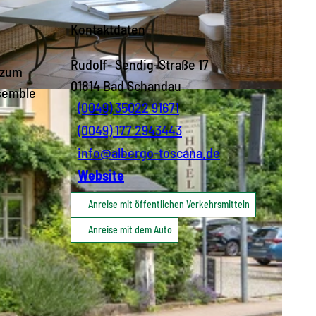
Kontaktdaten
Rudolf- Sendig-Straße 17
 zum
01814
Bad Schandau
nsemble
(0049) 35022 91671
(0049) 177 2943443
info@albergo-toscana.de
Website
Anreise mit öffentlichen Verkehrsmitteln
Anreise mit dem Auto