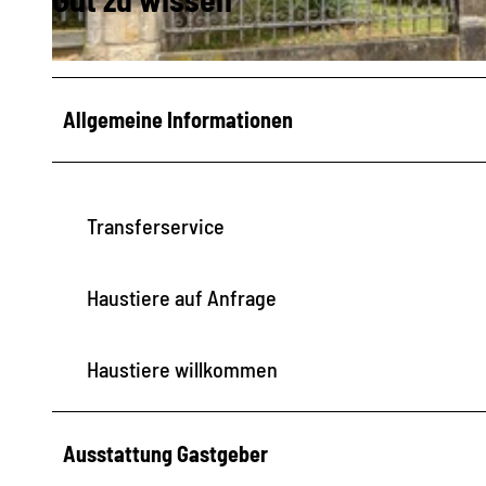
a
n
A
a
l
Allgemeine Informationen
b
e
r
Transferservice
g
o
Haustiere auf Anfrage
T
o
Haustiere willkommen
s
c
a
Ausstattung Gastgeber
n