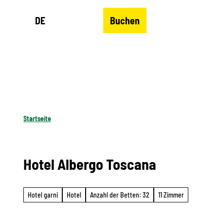
Z
DE
Buchen
u
Merkzettel
Suche
Menü
m
I
n
h
a
l
Startseite
t
Hotel Albergo Toscana
Hotel garni
Hotel
Anzahl der Betten: 32
11 Zimmer