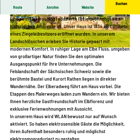
Buchen
Route
Anrufen
Website
Das historische Herrenhaus Orangella bietet direkt an der
Elbe zwei Elektrosmog reduzierte Ferienwohnungen im
© Tom Maier, Karen Helling |
CC-BY-SA
© Karen Helling |
CC-BY-SA
historischen Ambiente an. Unser Haus ist 1834 als Landsitz
eines Ziegeleibesitzers eröffnet wurden. In unserem
Landschlösschen erleben Sie Historie gepaart mit
modernen Komfort. In ruhiger Lage am Elbe Fluss, umgeben
© Karen Helling |
CC-BY-SA
von großartiger Natur finden Sie den optimalen
Ausgangspunkt für Ihre Unternehmungen. Die
Felslandschaft der Sächsischen Schweiz sowie die
berühmte Bastei und Kurort Rathen liegen in direkter
Wandernähe. Der Elberadweg führt am Haus vorbei. Die
Etappen des Malerweges laden zum Wandern ein. Wir bieten
Ihnen herzliche Gastfreundschaft im Elbflorenz und
exklusive Ferienwohnungen mit Aussicht.
In unserem Haus wird WLAN bewusst nur auf Wunsch
aktiviert. So haben elektrosensible Gäste die Möglichkeit,
ihren Aufenthalt besonders ruhig und möglichst
elektrosmogreduziert zu gestalten.