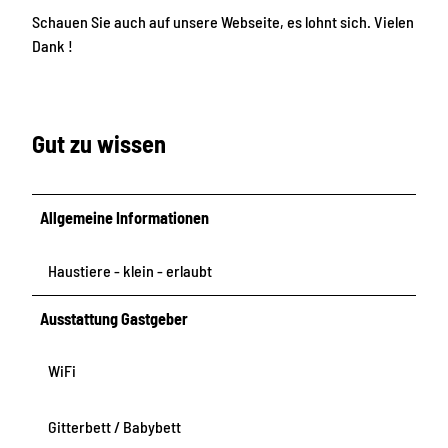
m
Schauen Sie auch auf unsere Webseite, es lohnt sich. Vielen
f
Dank !
o
r
t
+
Gut zu wissen
Allgemeine Informationen
Haustiere - klein - erlaubt
Ausstattung Gastgeber
WiFi
Gitterbett / Babybett