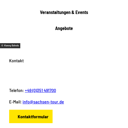
e
n
Veranstaltungen & Events
Angebote
© Kenny Scholz
Kontakt
Telefon:
+49 (0)351 491700
E-Mail:
info@sachsen-tour.de
Kontaktformular