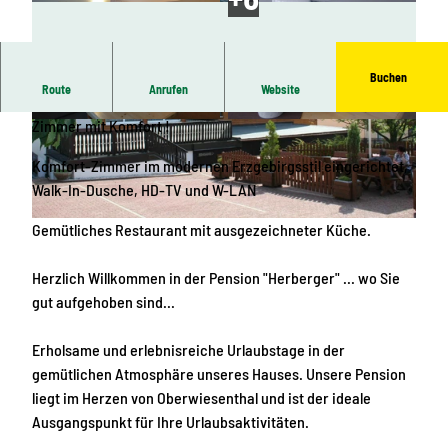
Buchen
Route
Anrufen
Website
Mitten im Zentrum und nah an der Piste! Neu renovierte
Zimmer mit Komfort !
D
P
o
1
Komfort-Zimmer im modernen Erzgebirgsstil eingerichtet,
p
0
Walk-In-Dusche, HD-TV und W-LAN
p
1
e
0
A
Gemütliches Restaurant mit ausgezeichneter Küche.
l
3
u
z
5
s
Herzlich Willkommen in der Pension "Herberger" ... wo Sie
i
8
s
gut aufgehoben sind...
m
e
m
n
Erholsame und erlebnisreiche Urlaubstage in der
e
gemütlichen Atmosphäre unseres Hauses. Unsere Pension
r
liegt im Herzen von Oberwiesenthal und ist der ideale
K
Ausgangspunkt für Ihre Urlaubsaktivitäten.
o