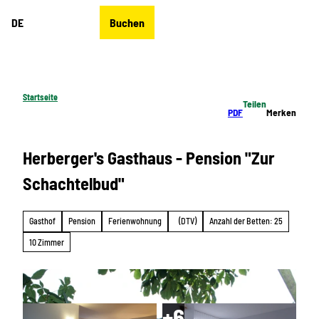
Z
DE
Buchen
u
Merkzettel
Suche
Menü
m
I
n
h
Startseite
Teilen
a
PDF
Merken
l
t
Herberger's Gasthaus - Pension "Zur
Schachtelbud"
Gasthof
Pension
Ferienwohnung
(DTV)
Anzahl der Betten: 25
10 Zimmer