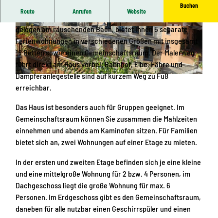
Buchen
Route
Anrufen
Website
Die Herberge Landstreicher, zentral und doch ruhig
gelegen am rauschenden Bach, bietet Ihnen 5 separate
© Gudrun Diesel |
CC-BY-SA
© Gudrun Diesel |
CC-BY-SA
Ferienwohnungen in verschiedenen Größen mit insgesamt
16 Betten sowie einen Gemeinschaftsraum. Der Malerweg
führt direkt am Haus vorbei; Bahnhof, Elbe, Fähre und
Dampferanlegestelle sind auf kurzem Weg zu Fuß
© Gudrun Diesel |
CC-BY-SA
erreichbar.
Das Haus ist besonders auch für Gruppen geeignet. Im
Gemeinschaftsraum können Sie zusammen die Mahlzeiten
einnehmen und abends am Kaminofen sitzen. Für Familien
bietet sich an, zwei Wohnungen auf einer Etage zu mieten.
In der ersten und zweiten Etage befinden sich je eine kleine
und eine mittelgroße Wohnung für 2 bzw. 4 Personen, im
Dachgeschoss liegt die große Wohnung für max. 6
Personen. Im Erdgeschoss gibt es den Gemein­­schafts­­raum,
daneben für alle nutzbar einen Geschirr­­spüler und einen