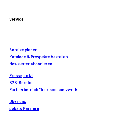
e
t
T
t
k
b
a
u
e
e
o
g
b
r
d
Service
o
r
e
e
i
k
a
s
n
m
t
Anreise planen
Kataloge & Prospekte bestellen
Newsletter abonnieren
Presseportal
B2B-Bereich
Partnerbereich/Tourismusnetzwerk
Über uns
Jobs & Karriere