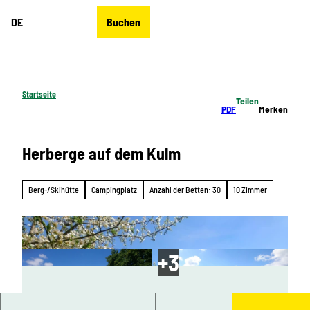
Z
DE
Buchen
u
Merkzettel
Suche
Menü
m
I
n
h
Startseite
Teilen
a
PDF
Merken
l
t
Herberge auf dem Kulm
Berg-/Skihütte
Campingplatz
Anzahl der Betten: 30
10 Zimmer