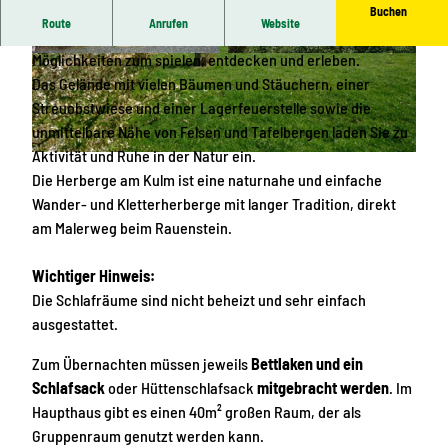
Buchen
Route
Anrufen
Website
Der Kulm grenzt direkt an einen Wald und bietet vielfältige
Möglichkeiten zum spielen, entdecken und erleben.
© Mirko Börner |
CC-BY-SA
© Mirko Börner |
CC-BY
Das Gelände mit vielen Bäumen und Stäuchern, einer
Streuobstwiese und einer Lagerfeuerstelle sowie die
unmittelbare Nähe von Felsen und Tafelbergen laden Sie zu
Aktivität und Ruhe in der Natur ein.
© Mirko Börner |
CC-BY
Die Herberge am Kulm ist eine naturnahe und einfache
Wander- und Kletterherberge mit langer Tradition, direkt
am Malerweg beim Rauenstein.
Wichtiger Hinweis:
Die Schlafräume sind nicht beheizt und sehr einfach
ausgestattet.
Zum Übernachten müssen jeweils
Bettlaken und ein
Schlafsack
oder Hüttenschlafsack
mitgebracht werden
. Im
Haupthaus gibt es einen 40m² großen Raum, der als
Gruppenraum genutzt werden kann.