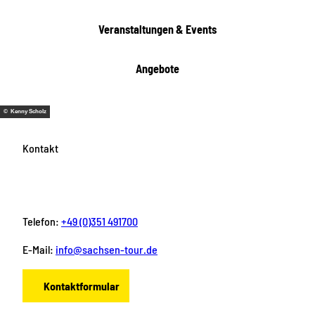
e
n
Veranstaltungen & Events
Angebote
© Kenny Scholz
Kontakt
Telefon:
+49 (0)351 491700
E-Mail:
info@sachsen-tour.de
Kontaktformular