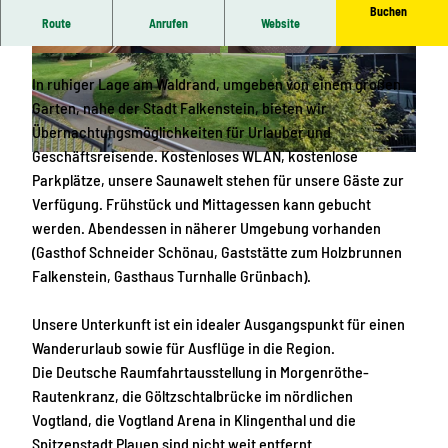
Buchen
Route
Anrufen
Website
Willkommen im GREEN Night Hotel
© Copyright/Quelle: 2023 GREEN HealthService
© Copyright/Quelle: 2023 GREEN HealthService
gGmbH |
CC-BY
gGmbH |
CC-BY
In ruhiger Lage am Waldrand, umgeben von einem großen
Garten, nahe der Stadt Falkenstein, bieten wir
Übernachtungsmöglichkeiten für Urlauber und
Geschäftsreisende. Kostenloses WLAN, kostenlose
© 2023 GREEN HealthService gGmbH |
CC-BY
Parkplätze, unsere Saunawelt stehen für unsere Gäste zur
Verfügung. Frühstück und Mittagessen kann gebucht
werden. Abendessen in näherer Umgebung vorhanden
(Gasthof Schneider Schönau, Gaststätte zum Holzbrunnen
Falkenstein, Gasthaus Turnhalle Grünbach).
Unsere Unterkunft ist ein idealer Ausgangspunkt für einen
Wanderurlaub sowie für Ausflüge in die Region.
Die Deutsche Raumfahrtausstellung in Morgenröthe-
Rautenkranz, die Göltzschtalbrücke im nördlichen
Vogtland, die Vogtland Arena in Klingenthal und die
Spitzenstadt Plauen sind nicht weit entfernt.