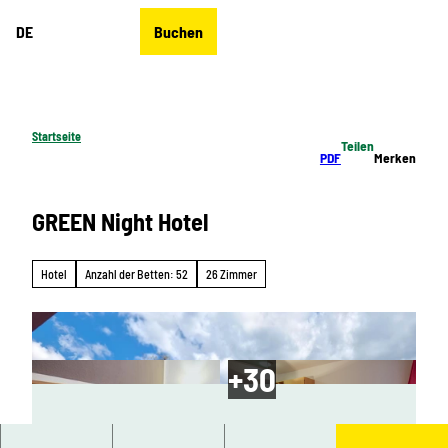
Z
DE
Buchen
u
Merkzettel
Suche
Menü
m
I
n
h
Startseite
Teilen
a
PDF
Merken
l
t
GREEN Night Hotel
Hotel
Anzahl der Betten: 52
26 Zimmer