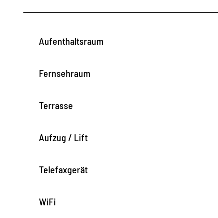
u
t
i
Aufenthaltsraum
g
e
Fernsehraum
n
Z
Terrasse
e
i
Aufzug / Lift
t
Telefaxgerät
WiFi