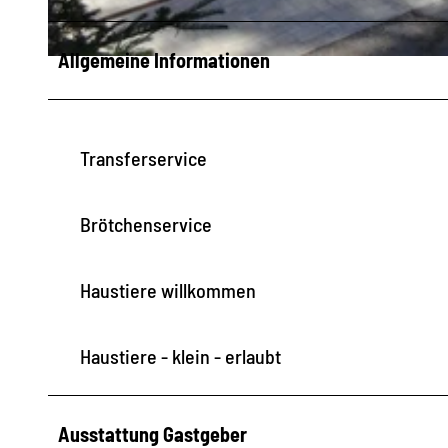
O
G
Allgemeine Informationen
D
O
e
r
Transferservice
K
o
b
Brötchenservice
ä
r
Haustiere willkommen
z
u
Haustiere - klein - erlaubt
r
h
e
Ausstattung Gastgeber