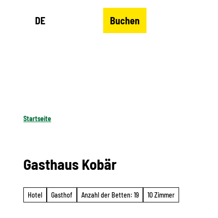
Z
DE
Buchen
u
Merkzettel
Suche
Menü
m
I
n
h
a
l
Startseite
t
Gasthaus Kobär
Hotel
Gasthof
Anzahl der Betten: 19
10 Zimmer