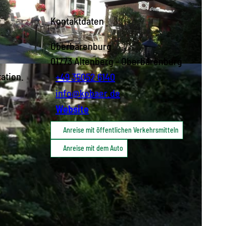
-
Kontaktdaten
Oberbärenburg
01773
Altenberg
- Oberbärenburg
ation.
+49 35052 6140
info@kobaer.de
Website
Anreise mit öffentlichen Verkehrsmitteln
Anreise mit dem Auto