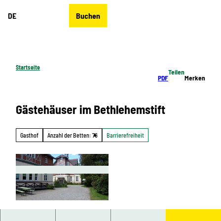
Z
DE
Buchen
u
Merkzettel
Suche
Menü
m
I
n
h
Startseite
Teilen
a
PDF
Merken
l
t
Gästehäuser im Bethlehemstift
Gasthof
Anzahl der Betten: 76
Barrierefreiheit
© Bethlehemstift |
CC-BY-ND