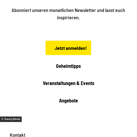
k
ü
ü
Abonniert unseren monatlichen Newsletter und lasst euch
b
n
inspirieren.
e
f
t
r
e
n
a
Jetzt anmelden!
c
h
t
Geheimtipps
e
n
Veranstaltungen & Events
Angebote
© Kenny Scholz
Kontakt