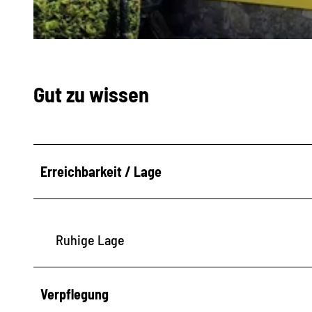
6
-
I
W
M
A
Gut zu wissen
G
0
-
0
2
0
0
3
Erreichbarkeit / Lage
2
2
0
6
Ruhige Lage
0
6
Verpflegung
-