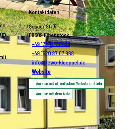
Kontaktdaten
sen
Sosaer Str.5
dem
08309
Eibenstock
+49 172 75 77 433
+49 1520 87 07 888
mit
info@fewo-kloeppel.de
Website
Anreise mit öffentlichen Verkehrsmitteln
Anreise mit dem Auto