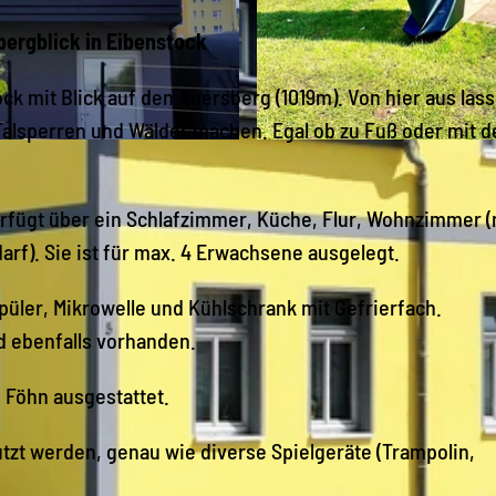
ergblick in Eibenstock
k mit Blick auf den Auersberg (1019m). Von hier aus las
alsperren und Wälder machen. Egal ob zu Fuß oder mit 
I
M
rfügt über ein Schlafzimmer, Küche, Flur, Wohnzimmer (
G
rf). Sie ist für max. 4 Erwachsene ausgelegt.
_
4
üler, Mikrowelle und Kühlschrank mit Gefrierfach.
2
 ebenfalls vorhanden.
0
8
 Föhn ausgestattet.
utzt werden, genau wie diverse Spielgeräte (Trampolin,