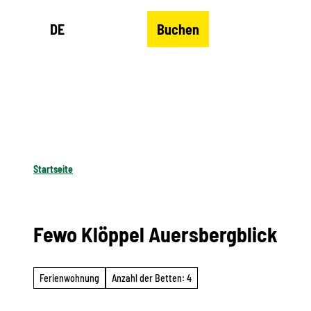
Z
DE
Buchen
u
Merkzettel
Suche
Menü
m
I
n
h
a
l
Startseite
t
Fewo Klöppel Auersbergblick
Ferienwohnung
Anzahl der Betten: 4