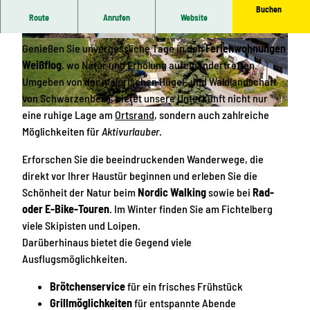
Buchen
Route
Anrufen
Website
Entdecken Sie die Ruhe bei Ferienwohnungen Weißflog
© Ferienwohnungen Weißflog, Andreas Weißfl
© Ferienwohnungen Weißflog, Andreas Weißfl
Genießen Sie unvergessliche Tage in den
Ferienwohnungen
og |
CC-BY
og |
CC-BY
Weißflog
, wo Natur und Erholung aufeinandertreffen.
Umgeben von der malerischen Hügel- und Waldlandschaft
von Schwarzenberg, bietet unsere Unterkunft nicht nur
eine ruhige Lage am
Ortsrand
, sondern auch zahlreiche
© Ferienwohnungen Weißflog, Andreas Weißflog |
CC-BY
Möglichkeiten für
Aktivurlauber
.
Erforschen Sie die beeindruckenden Wanderwege, die
direkt vor Ihrer Haustür beginnen und erleben Sie die
Schönheit der Natur beim
Nordic Walking
sowie bei
Rad-
oder E-Bike-Touren
. Im Winter finden Sie am Fichtelberg
viele Skipisten und Loipen.
Darüberhinaus bietet die Gegend viele
Ausflugsmöglichkeiten.
Brötchenservice
für ein frisches Frühstück
Grillmöglichkeiten
für entspannte Abende