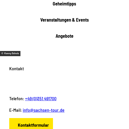
t
Geheimtipps
e
n
Veranstaltungen & Events
Angebote
© Kenny Scholz
Kontakt
Telefon:
+49 (0)351 491700
E-Mail:
info@sachsen-tour.de
Kontaktformular