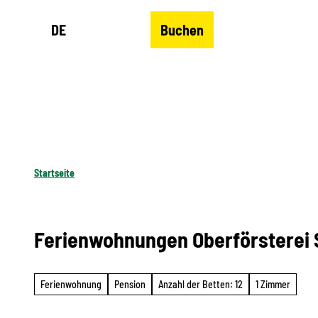
Z
DE
Buchen
u
Merkzettel
Suche
Menü
m
I
n
h
a
l
Startseite
t
Ferienwohnungen Oberförsterei
Ferienwohnung
Pension
Anzahl der Betten: 12
1 Zimmer