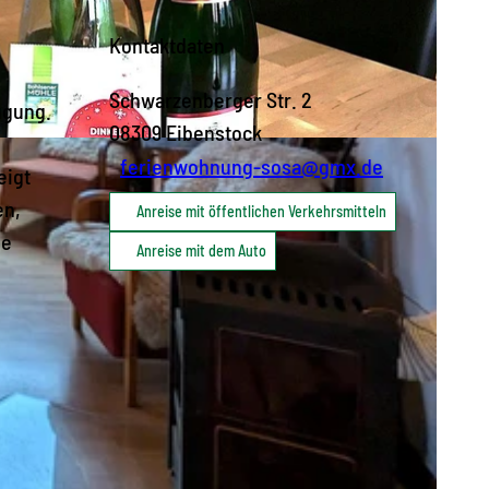
Kontaktdaten
Schwarzenberger Str. 2
ügung.
08309
Eibenstock
ferienwohnung-sosa@gmx.de
eigt
en,
Anreise mit öffentlichen Verkehrsmitteln
he
Anreise mit dem Auto