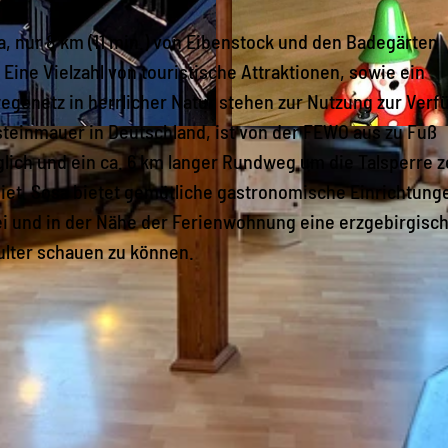
 nur 8 km (11 min.) von Eibenstock und den Badegärten
Eine Vielzahl von touristische Attraktionen, sowie ein
enetz in herrlicher Natur stehen zur Nutzung zur Verf
steinmauer in Deutschland, ist von der FEWO aus zu Fuß
1
lich und ein ca. 6 km langer Rundweg um die Talsperre z
0
iet. Sosa bietet gemütliche gastronomische Einrichtung
2
ei und in der Nähe der Ferienwohnung eine erzgebirgisc
4
ulter schauen zu können.
-
1
3
6
5
(
2