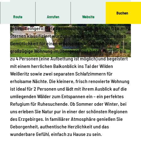
Buchen
Route
Anrufen
Website
Unser Haus im malerischen Erzgebirge beherbergt zwei
liebevoll eingerichtete Ferienwohnungen, die vom DTV mit 3
1
B
Sternen klassifiziert wurden und sowohl Komfort als auch
_
l
Gemütlichkeit für einen erholsamen Aufenthalt bieten. Die
a
i
großzügige Wohnung im Obergeschoss bietet Platz für bis
u
c
zu 4 Personen (eine Aufbettung ist möglich) und begeistert
_
k
A
mit einem herrlichen Balkonblick ins Tal der Wilden
e
i
u
Weißeritz sowie zwei separaten Schlafzimmern für
n
n
ß
erholsame Nächte. Die kleinere, frisch renovierte Wohnung
a
d
e
ist ideal für 2 Personen und lädt mit ihrem Ausblick auf die
n
i
n
umliegenden Wälder zum Entspannen ein – ein perfektes
s
e
a
Refugium für Ruhesuchende. Ob Sommer oder Winter, bei
i
B
n
uns erleben Sie Natur pur in einer der schönsten Regionen
c
e
s
des Erzgebirges. In familiärer Atmosphäre genießen Sie
h
r
i
Geborgenheit, authentische Herzlichkeit und das
t
g
c
wunderbare Gefühl, einfach zu Hause zu sein.
e
h