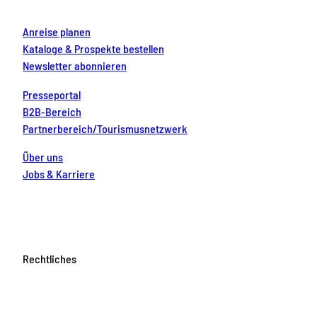
m
t
Anreise planen
Kataloge & Prospekte bestellen
Newsletter abonnieren
Presseportal
B2B-Bereich
Partnerbereich/Tourismusnetzwerk
Über uns
Jobs & Karriere
Rechtliches