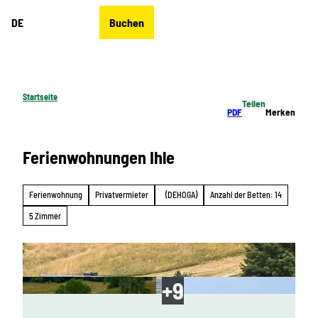
Z
DE
Buchen
u
Merkzettel
Suche
Menü
m
I
n
h
Startseite
Teilen
a
PDF
Merken
l
t
Ferienwohnungen Ihle
Ferienwohnung
Privatvermieter
(DEHOGA)
Anzahl der Betten: 14
5 Zimmer