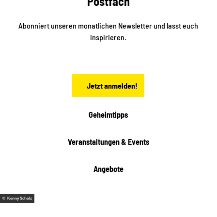
Postfach
n
i
r
k
ü
ü
Abonniert unseren monatlichen Newsletter und lasst euch
b
n
inspirieren.
e
f
t
r
e
n
a
Jetzt anmelden!
c
h
t
Geheimtipps
e
n
Veranstaltungen & Events
Angebote
© Kenny Scholz