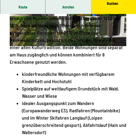
Buchen
Route
Anrufen
Denkmalgeschütztes fast 200 Jahre altes Umgebindehaus,
erbaut vom Musiker Johann Gottfried Steudtner 1823 bis
U
G
1825, hoch am Hang nach Süden, nach Böhmen
m
a
ausgerichtet. Renoviert bis 2010 im Sinne des
g
r
Denkmalschutzes, besonders im Sinne der Bewahrung
e
t
einer alten Kulturtradition. Beide Wohnungen sind separat
b
e
H
am Haus zugänglich und können kombiniert für 8
i
n
a
Erwachsene genutzt werden.
n
u
d
s
kinderfreundliche Wohnungen mit verfügbarem
e
a
Kinderbett und Hochstuhl
n
Spielplätze auf weitlaufigem Grundstück mit Wald,
s
Wasser und Wiese
i
idealer Ausgangspunkt zum Wandern
c
(Europawanderweg E3), Radfahren (Mountainbike)
h
und im Winter Skifahren Langlauf (Loipen
t
grenzüberschreitend gespurt), Abfahrtslauf (Hain und
Waltersdorf)