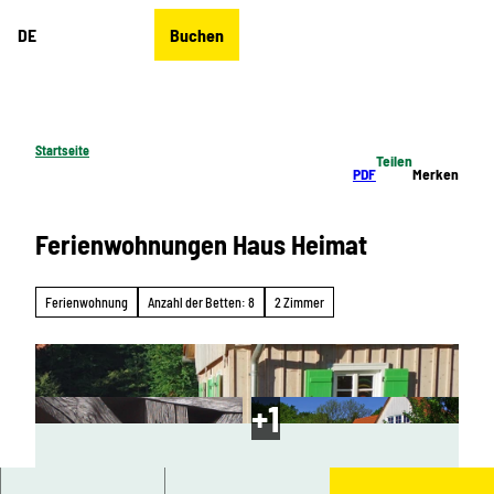
Z
DE
Buchen
u
Merkzettel
Suche
Menü
m
I
n
h
Startseite
Teilen
a
PDF
Merken
l
t
Ferienwohnungen Haus Heimat
Ferienwohnung
Anzahl der Betten: 8
2 Zimmer