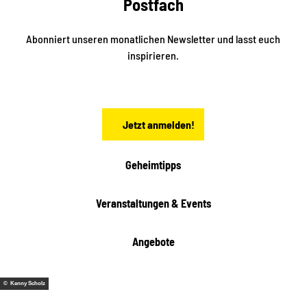
Postfach
n
i
r
k
ü
ü
Abonniert unseren monatlichen Newsletter und lasst euch
b
n
inspirieren.
e
f
t
r
e
n
a
Jetzt anmelden!
c
h
t
Geheimtipps
e
n
Veranstaltungen & Events
Angebote
© Kenny Scholz