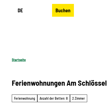
Z
DE
Buchen
u
Merkzettel
Suche
Menü
m
I
n
h
a
l
Startseite
t
Ferienwohnungen Am Schlössel
Ferienwohnung
Anzahl der Betten: 8
2 Zimmer