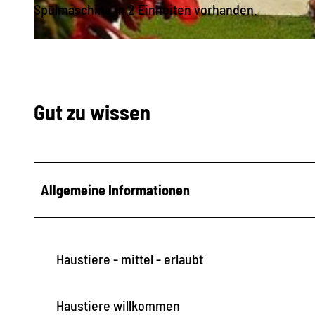
Spülmaschine in 2 Einheiten vorhanden.
e
i
2
c
0
h
1
Gut zu wissen
6
0
9
1
Allgemeine Informationen
0
_
1
Haustiere - mittel - erlaubt
4
4
4
Haustiere willkommen