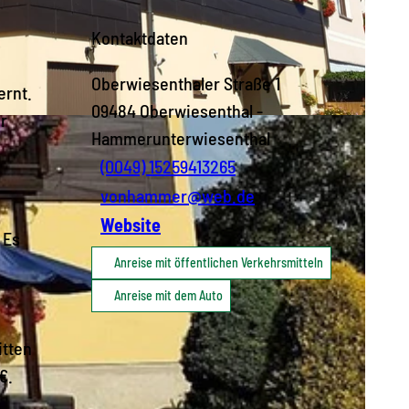
Kontaktdaten
Oberwiesenthaler Straße 1
ernt.
09484
Oberwiesenthal
-
r
Hammerunterwiesenthal
(0049) 15259413265
vonhammer@web.de
Website
 Es
Anreise mit öffentlichen Verkehrsmitteln
Anreise mit dem Auto
itten
€.