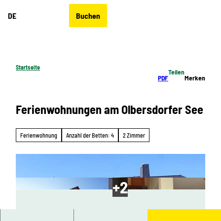
Z
DE
Buchen
u
Merkzettel
Suche
Menü
m
I
n
h
Startseite
Teilen
a
PDF
Merken
l
t
Ferienwohnungen am Olbersdorfer See
Ferienwohnung
Anzahl der Betten: 4
2 Zimmer