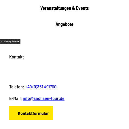
n
Veranstaltungen & Events
Angebote
© Kenny Scholz
Kontakt
Telefon:
+49 (0)351 491700
E-Mail:
info@sachsen-tour.de
Kontaktformular
F
I
Y
P
L