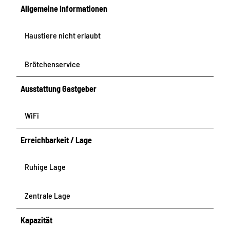
e
Allgemeine Informationen
r
i
Haustiere nicht erlaubt
e
n
w
Brötchenservice
o
h
Ausstattung Gastgeber
n
u
WiFi
n
g
Erreichbarkeit / Lage
e
n
Ruhige Lage
Zentrale Lage
Kapazität