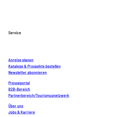
a
n
o
i
i
c
s
u
n
n
e
t
T
t
k
b
a
u
e
e
o
g
b
r
d
Service
o
r
e
e
i
k
a
s
n
m
t
Anreise planen
Kataloge & Prospekte bestellen
Newsletter abonnieren
Presseportal
B2B-Bereich
Partnerbereich/Tourismusnetzwerk
Über uns
Jobs & Karriere