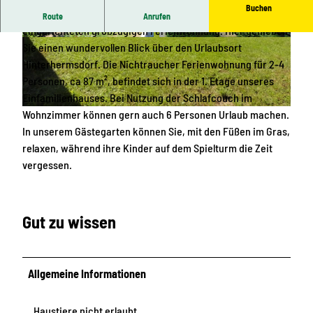
Buchen
Auf einer Anhöhe liegt unser Haus mit der modern
Route
Anrufen
eingerichteten großzügigen Ferienwohnung. Hier genießen
© Familie Körbitz |
CC-BY-SA
© Familie Körbitz |
CC-BY-SA
Sie einen wundervollen Blick über den Urlaubsort
Hinterhermsdorf. Die Nichtraucher Ferienwohnung für 2-4
Personen, ca 87 m², befindet sich in der 1. Etage unseres
Einfamilienhauses. Bei Nutzung der Schlafcouch im
Wohnzimmer können gern auch 6 Personen Urlaub machen.
© Familie Körbitz |
CC-BY-SA
In unserem Gästegarten können Sie, mit den Füßen im Gras,
relaxen, während ihre Kinder auf dem Spielturm die Zeit
vergessen.
Gut zu wissen
Allgemeine Informationen
Haustiere nicht erlaubt