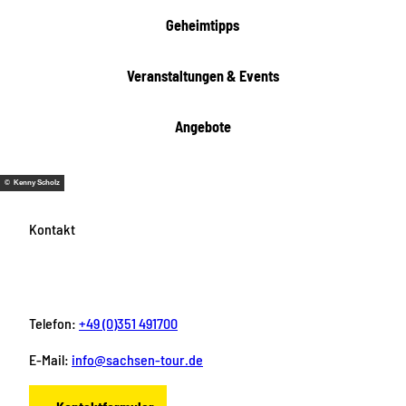
t
Geheimtipps
e
n
Veranstaltungen & Events
Angebote
© Kenny Scholz
Kontakt
Telefon:
+49 (0)351 491700
E-Mail:
info@sachsen-tour.de