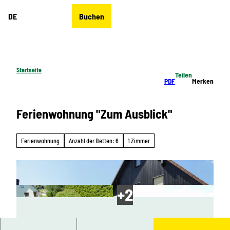
Z
DE
Buchen
u
Merkzettel
Suche
Menü
m
I
n
h
Startseite
Teilen
a
PDF
Merken
l
t
Ferienwohnung "Zum Ausblick"
Ferienwohnung
Anzahl der Betten: 6
1 Zimmer