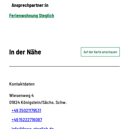
Ansprechpartner:in
Ferienwohnung Steglich
In der Nähe
Auf der Karte anschauen
Kontaktdaten
Wiesenweg 4
01824
Königstein/Sächs. Schw.
+49 35021179531
+49 15222716087
info@fewo-steglich.de