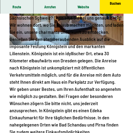
Buchen
Route
Anrufen
Website
Suchen Sie eine schöne Ferienwohnung in der malerischen
Sächsischen Schweiz? Dann sind Sie bei uns genau richtig!
© Carmen Steglich |
CC-BY-SA
© Carmen Steglich |
CC-BY-SA
Wir wohnen dort, wo Sie Urlaub machen möchten, und laden
Sie ein, unsere charmante Unterkunft zu entdecken.
Genießen Sie den atemberaubenden Ausblick auf die
imposante Festung Königstein und den markanten
© Carmen Steglich |
CC-BY-SA
Lilienstein. Königstein ist ein idyllischer Ort, etwa 30
Kilometer elbaufwärts von Dresden gelegen. Die Anreise
nach Königstein ist unkompliziert mit öffentlichen
Verkehrsmitteln möglich, und für die Anreise mit dem Auto
steht Ihnen direkt am Haus ein Parkplatz zur Verfügung.
Wir geben unser Bestes, um Ihren Aufenthalt so angenehm
wie möglich zu gestalten. Bei Fragen oder besonderen
Wünschen zögern Sie bitte nicht, uns jederzeit
anzusprechen. In Königstein gibt es einen Edeka
Einkaufsmarkt für Ihre täglichen Bedürfnisse. In den
nahegelegenen Orten wie Bad Schandau und Pirna finden
Sie zudem weitere Einkaufsmöglichkeiten.