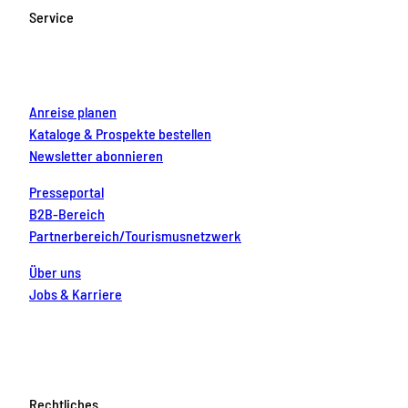
o
g
b
r
d
Service
o
r
e
e
i
k
a
s
n
m
t
Anreise planen
Kataloge & Prospekte bestellen
Newsletter abonnieren
Presseportal
B2B-Bereich
Partnerbereich/Tourismusnetzwerk
Über uns
Jobs & Karriere
Rechtliches