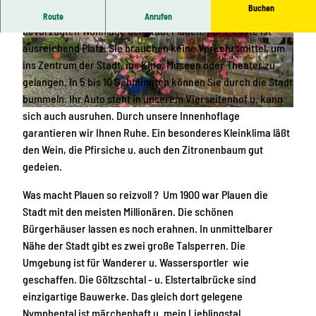
Buchen
Unsere Ferienwohnung " Sonnenhof" befindet sich in einer
Route
Anrufen
bevorzugten Wohnlage der Stadt Plauen. Für 2 Gäste ist
W
B
ausreichend Platz. Sie brauchen keine Verkehrsmittel, um
o
o
ins Zentrum der Stadt, ins Kino, Museen oder Theater zu
h
x
gelangen. In 5 bis 10 Gehminuten können Sie durch die Stadt
n
s
bummeln. Ihr Auto steht in unserem Vierseitenhof u. kann
-
p
W
sich auch ausruhen. Durch unsere Innenhoflage
/
r
i
garantieren wir Ihnen Ruhe. Ein besonderes Kleinklima läßt
S
i
n
den Wein, die Pfirsiche u. auch den Zitronenbaum gut
c
n
t
gedeien.
h
g
e
Was macht Plauen so reizvoll ? Um 1900 war Plauen die
l
b
r
Stadt mit den meisten Millionären. Die schönen
a
e
g
Bürgerhäuser lassen es noch erahnen. In unmittelbarer
f
t
a
Nähe der Stadt gibt es zwei große Talsperren. Die
b
t
r
Umgebung ist für Wanderer u. Wassersportler wie
e
t
geschaffen. Die Göltzschtal - u. Elstertalbrücke sind
r
e
einzigartige Bauwerke. Das gleich dort gelegene
e
n
Nymphental ist märchenhaft u. mein Lieblingstal.