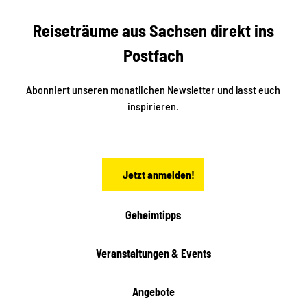
e
f
f
U
e
Reiseträume aus Sachsen direkt ins
n
r
t
r
e
Postfach
e
n
i
r
k
ü
ü
Abonniert unseren monatlichen Newsletter und lasst euch
b
n
inspirieren.
e
f
t
r
e
n
a
Jetzt anmelden!
c
h
t
Geheimtipps
e
n
Veranstaltungen & Events
Angebote