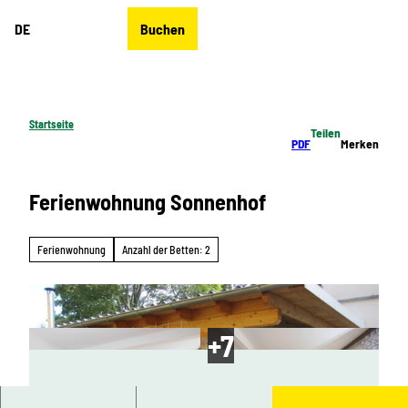
Z
DE
Buchen
u
Merkzettel
Suche
Menü
m
I
n
h
Startseite
Teilen
a
PDF
Merken
l
t
Ferienwohnung Sonnenhof
Ferienwohnung
Anzahl der Betten: 2