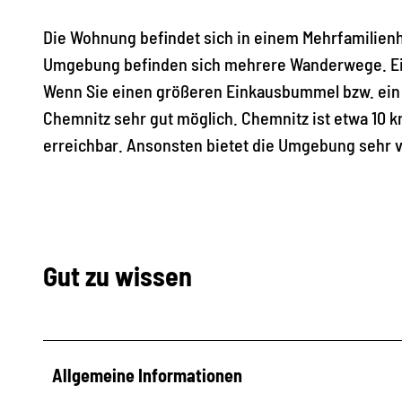
2
Die Wohnung befindet sich in einem Mehrfamilienh
3
Umgebung befinden sich mehrere Wanderwege. Ein
0
Wenn Sie einen größeren Einkausbummel bzw. ein 
6
Chemnitz sehr gut möglich. Chemnitz ist etwa 10 
1
erreichbar. Ansonsten bietet die Umgebung sehr 
8
_
1
0
5
Gut zu wissen
1
2
1
Allgemeine Informationen