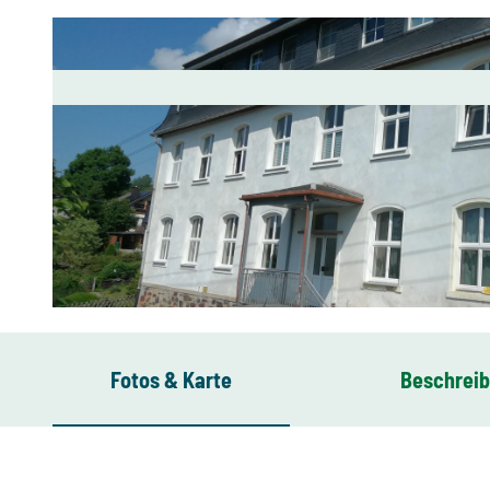
I
M
Fotos & Karte
Beschrei
G
_
2
0