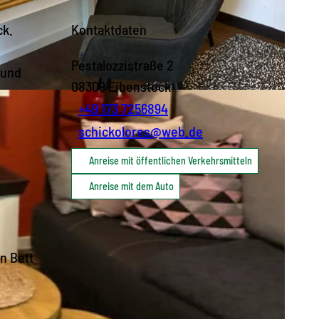
ck.
Kontaktdaten
Pestalozzistraße 2
 und
08309
Eibenstock
+49 173 7256894
e
schickolores@web.de
Anreise mit öffentlichen Verkehrsmitteln
Anreise mit dem Auto
en Bett