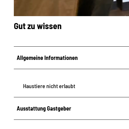
W
Gut zu wissen
o
h
n
z
Allgemeine Informationen
i
m
m
Haustiere nicht erlaubt
e
r
Ausstattung Gastgeber