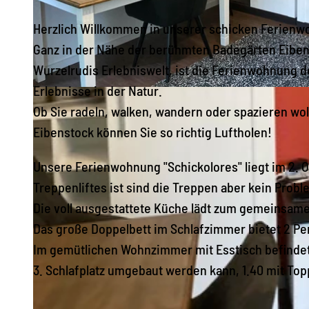
Herzlich Willkommen in unserer schicken Ferienwo
Ganz in der Nähe der berühmten Badegärten Eiben
Wurzelrudis Erlebniswelt, ist die Ferienwohnung d
Erlebnisse in der Natur.
I
Ob Sie radeln, walken, wandern oder spazieren wol
M
Eibenstock können Sie so richtig Luftholen!
G
_
Unsere Ferienwohnung "Schickolores" liegt im 2.
2
Treppenliftes ist sind die Treppen aber kein Probl
1
Die voll ausgestattete Küche lädt zum gemeinsam
0
Das große Doppelbett im Schlafzimmer bietet 2 Per
9
Im gemütlichen Wohnzimmer mit Esstisch befindet
3. Schlafplatz umgebaut werden kann, 1.40 mit To