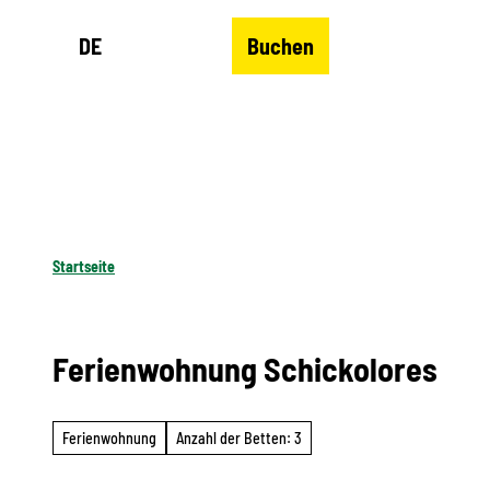
Z
DE
Buchen
u
Merkzettel
Suche
Menü
m
I
n
h
a
l
Startseite
t
Ferienwohnung Schickolores
Ferienwohnung
Anzahl der Betten: 3