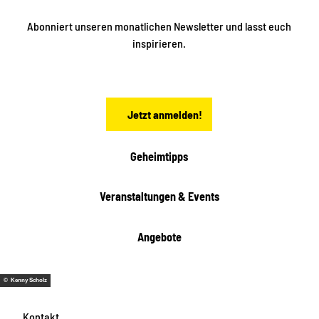
i
k
ü
ü
Abonniert unseren monatlichen Newsletter und lasst euch
b
n
inspirieren.
e
f
t
r
e
n
a
Jetzt anmelden!
c
h
t
Geheimtipps
e
n
Veranstaltungen & Events
Angebote
© Kenny Scholz
Kontakt