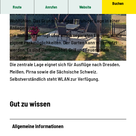
Buchen
Unsere Ferienwohnung befindet sich in Pirna im Ortsteil
Route
Anrufen
Website
Birkwitz und bietet Ihnen ein Wohnambiente zum
Wohlfühlen. Das Grundstück liegt in ruhiger Lage in einer
Anliegerstraße.
Die Wohnung verfügt über einen separaten Eingang sowie
eigene Parkmöglichkeiten. Der Garten kann mitbenutzt
werden. Es sind Gartenmöbel, Grill und Feuerschale
© Sven Richter |
CC-BY-SA
vorhanden.
Die zentrale Lage eignet sich für Ausflüge nach Dresden,
© Sven Richter |
CC-BY-SA
Meißen, Pirna sowie die Sächsische Schweiz.
Selbstverständlich steht WLAN zur Verfügung.
Gut zu wissen
Allgemeine Informationen